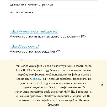
Единая платежная страница
Работа в Вышке
http://www.minobrnauki.gov.ru/
Министерство науки и высшего образования РФ
https://edu.gov.ru/
Министерство просвещения РФ
https://elearning.hse.ru/mooc
Массовые открытые онлайн-курсы
Мы используем файлы cookies для улучшения работы сайта
НИУ ВШЭ и большего удобства его использования. Более
подробную информацию об использовании файлов cookies
можно найти
здесь
, наши правила обработки персональных
данных –
здесь
. Продолжая пользоваться сайтом, вы
© НИУ ВШЭ 1993–2026
Адреса и контакты
Условия
✖
подтверждаете, что были проинформированы об
использования материалов
Политика конфиденциальности
использовании файлов cookies сайтом НИУ ВШЭ и согласны
Карта сайта
с нашими правилами обработки персональных данных. Вы
можете отключить файлы cookies в настройках Вашего
Редактору
браузера.