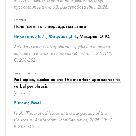
Ч. 1: А-И. Вып. 6: дополнительный. Институт
русского языка им. В.В. Виноградова РАН, 2026.
Статья
Поле ‘менять’ в персидском языке
Никитенко Е. Л.
,
Федоров Д. Г.
,
Макаров Ю. Ю.
Acta Linguistica Petropolitana. Труды института
лингвистических исследований. 2026. Т. 22. № 1.
С. 208-252.
Глава в книге
Participles, auxiliaries and the insertion approaches to
verbal periphrasis
В печати
Rudnev, Pavel.
In bk.: Theoretical Issues in the Languages of the
Caucasus. Amsterdam: John Benjamins, 2026. Ch. 7.
P. 212-236.