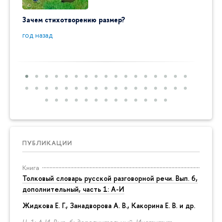
Зачем стихотворению размер?
"Ай да
пробл
год назад
год на
ПУБЛИКАЦИИ
Книга
Толковый словарь русской разговорной речи. Вып. 6,
дополнительный, часть 1: А-И
Жидкова Е. Г., Занадворова А. В., Какорина Е. В. и др.