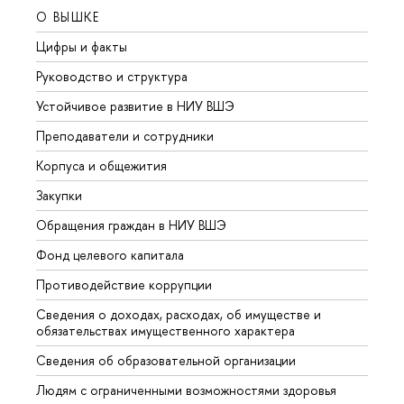
О ВЫШКЕ
ОБР
Цифры и факты
Лице
Руководство и структура
Довуз
Устойчивое развитие в НИУ ВШЭ
Олим
Преподаватели и сотрудники
Прием
Корпуса и общежития
Вышк
Закупки
Прием
Обращения граждан в НИУ ВШЭ
Аспир
Фонд целевого капитала
Допол
Противодействие коррупции
Центр
Сведения о доходах, расходах, об имуществе и
Бизне
обязательствах имущественного характера
Образ
Сведения об образовательной организации
Обрат
Людям с ограниченными возможностями здоровья