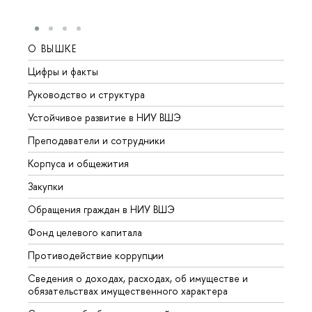
О ВЫШКЕ
ОБР
Цифры и факты
Лице
Руководство и структура
Довуз
Устойчивое развитие в НИУ ВШЭ
Олим
Преподаватели и сотрудники
Прием
Корпуса и общежития
Вышк
Закупки
Прием
Обращения граждан в НИУ ВШЭ
Аспир
Фонд целевого капитала
Допол
Противодействие коррупции
Центр
Сведения о доходах, расходах, об имуществе и
Бизне
обязательствах имущественного характера
Образ