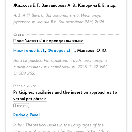
Жидкова Е. Г., Занадворова А. В., Какорина Е. В. и др.
Ч. 1: А-И. Вып. 6: дополнительный. Институт
русского языка им. В.В. Виноградова РАН, 2026.
Статья
Поле ‘менять’ в персидском языке
Никитенко Е. Л.
,
Федоров Д. Г.
,
Макаров Ю. Ю.
Acta Linguistica Petropolitana. Труды института
лингвистических исследований. 2026. Т. 22. № 1.
С. 208-252.
Глава в книге
Participles, auxiliaries and the insertion approaches to
verbal periphrasis
В печати
Rudnev, Pavel.
In bk.: Theoretical Issues in the Languages of the
Caucasus. Amsterdam: John Benjamins, 2026. Ch. 7.