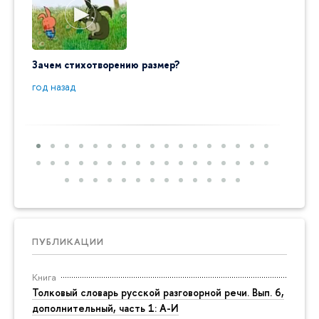
Зачем стихотворению размер?
"Ай да
пробл
год назад
год на
ПУБЛИКАЦИИ
Книга
Толковый словарь русской разговорной речи. Вып. 6,
дополнительный, часть 1: А-И