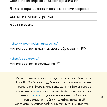
Сведения об образовательной организации
Обрат
Людям с ограниченными возможностями здоровья
Единая платежная страница
Работа в Вышке
http://www.minobrnauki.gov.ru/
Министерство науки и высшего образования РФ
https://edu.gov.ru/
Министерство просвещения РФ
https://elearning.hse.ru/mooc
Массовые открытые онлайн-курсы
Мы используем файлы cookies для улучшения работы сайта
НИУ ВШЭ и большего удобства его использования. Более
подробную информацию об использовании файлов cookies
можно найти
здесь
, наши правила обработки персональных
данных –
здесь
. Продолжая пользоваться сайтом, вы
© НИУ ВШЭ 1993–2026
Адреса и контакты
Условия
✖
подтверждаете, что были проинформированы об
использования материалов
Политика конфиденциальности
использовании файлов cookies сайтом НИУ ВШЭ и согласны
Карта сайта