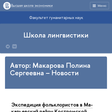
Высшая школа экономики
Меню
Факультет гуманитарных наук
Школа лингвистики
Автор: Макарова Полина
Сергеевна – Новости
Экспедиция фольк­ло­ри­стов в Ма­
ка­рьев­ский район Костромской