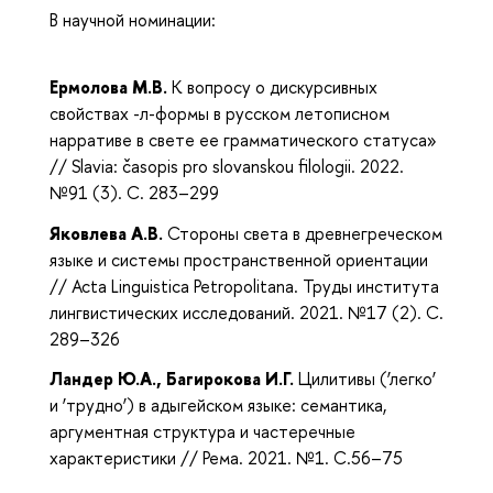
В научной номинации:
Ермолова М.В.
К вопросу о дискурсивных
свойствах -л-формы в русском летописном
нарративе в свете ее грамматического статуса»
// Slavia: časopis pro slovanskou filologii. 2022.
№91 (3). С. 283–299
Яковлева А.В.
Стороны света в древнегреческом
языке и системы пространственной ориентации
// Acta Linguistica Petropolitana. Труды института
лингвистических исследований. 2021. №17 (2). С.
289–326
Ландер Ю.А., Багирокова И.Г.
Цилитивы (‘легко’
и ‘трудно’) в адыгейском языке: семантика,
аргументная структура и частеречные
характеристики // Рема. 2021. №1. С.56–75