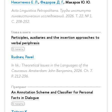
Никитенко Е. Л.
,
Федоров Д. Г.
,
Макаров Ю. Ю.
Acta Linguistica Petropolitana. Труды института
лингвистических исследований. 2026. Т. 22. № 1.
С. 208-252.
Глава в книге
Participles, auxiliaries and the insertion approaches to
verbal periphrasis
В печати
Rudnev, Pavel.
In bk.: Theoretical Issues in the Languages of the
Caucasus. Amsterdam: John Benjamins, 2026. Ch. 7.
P. 212-236.
Препринт
An Annotation Scheme and Classifier for Personal
Facts in Dialogue
В печати
Zaitsev K.