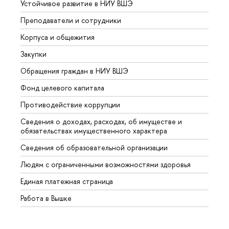
Устойчивое развитие в НИУ ВШЭ
Олим
Преподаватели и сотрудники
Прием
Корпуса и общежития
Вышк
Закупки
Прием
Обращения граждан в НИУ ВШЭ
Аспир
Фонд целевого капитала
Допол
Противодействие коррупции
Центр
Сведения о доходах, расходах, об имуществе и
Бизне
обязательствах имущественного характера
Образ
Сведения об образовательной организации
Обрат
Людям с ограниченными возможностями здоровья
Единая платежная страница
Работа в Вышке