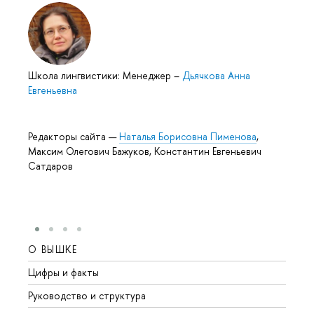
Школа лингвистики: Менеджер
–
Дьячкова Анна
Евгеньевна
Редакторы сайта —
Наталья Борисовна Пименова
,
Максим Олегович Бажуков, Константин Евгеньевич
Сатдаров
О ВЫШКЕ
ОБР
Цифры и факты
Лице
Руководство и структура
Довуз