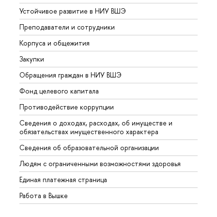
Устойчивое развитие в НИУ ВШЭ
Олим
Преподаватели и сотрудники
Прием
Корпуса и общежития
Вышк
Закупки
Прием
Обращения граждан в НИУ ВШЭ
Аспир
Фонд целевого капитала
Допол
Противодействие коррупции
Центр
Сведения о доходах, расходах, об имуществе и
Бизне
обязательствах имущественного характера
Образ
Сведения об образовательной организации
Обрат
Людям с ограниченными возможностями здоровья
Единая платежная страница
Работа в Вышке