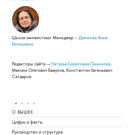
Школа лингвистики: Менеджер
–
Дьячкова Анна
Евгеньевна
Редакторы сайта —
Наталья Борисовна Пименова
,
Максим Олегович Бажуков, Константин Евгеньевич
Сатдаров
О ВЫШКЕ
ОБР
Цифры и факты
Лице
Руководство и структура
Довуз