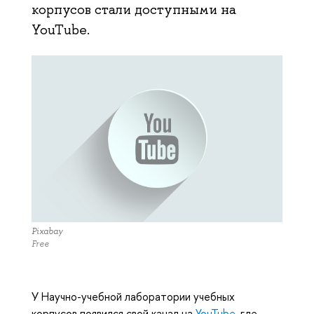
корпусов стали доступными на
YouTube.
Pixabay
Free
У
Научно-учебной лаборатории учебных
корпусов появился свой канал на
YouTube
, где