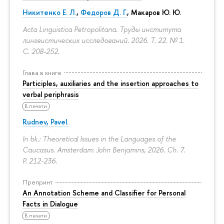
Никитенко Е. Л.
,
Федоров Д. Г.
,
Макаров Ю. Ю.
Acta Linguistica Petropolitana. Труды института
лингвистических исследований. 2026. Т. 22. № 1.
С. 208-252.
Глава в книге
Participles, auxiliaries and the insertion approaches to
verbal periphrasis
В печати
Rudnev, Pavel.
In bk.: Theoretical Issues in the Languages of the
Caucasus. Amsterdam: John Benjamins, 2026. Ch. 7.
P. 212-236.
Препринт
An Annotation Scheme and Classifier for Personal
Facts in Dialogue
В печати