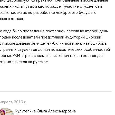
ивно цифровизуются практики преподавания и исследования
 разных институтах и как их радует участие студентов в
ющих проектах по разработке «цифрового будущего
ского языка».
 года было проведение постерной сессии во второй день
лодые исследователи представили аудитории широкий
от исследования речи детей-билингвов и анализа ошибок в
странных студентов до лингводидактических особенностей
ерных РКИ-игр и использования конечных автоматов для
ртных текстов на русском.
 апреля, 2019 г.
Культепина Ольга Александровна