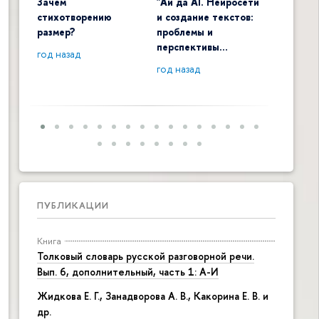
Зачем
"Ай да AI. Нейросети
Digital 
стихотворению
и создание текстов:
общенау
размер?
проблемы и
контекс
перспективы…
год назад
год наза
год назад
ПУБЛИКАЦИИ
Книга
Толковый словарь русской разговорной речи.
Вып. 6, дополнительный, часть 1: А-И
Жидкова Е. Г., Занадворова А. В., Какорина Е. В. и
др.