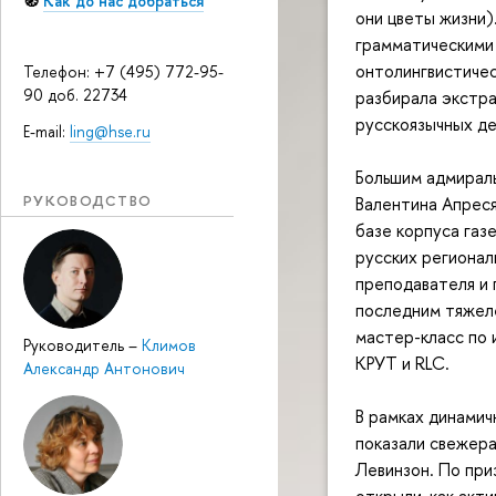
🧭
Как до нас добраться
они цветы жизни)
грамматическими 
онтолингвистичес
Телефон: +7 (495) 772-95-
90 доб. 22734
разбирала экстра
русскоязычных де
E-mail:
ling@hse.ru
Большим адмираль
РУКОВОДСТВО
Валентина Апрес
базе корпуса газ
русских регионал
преподавателя и 
последним тяжеле
мастер-класс по 
Руководитель
–
Климов
КРУТ и RLC.
Александр Антонович
В рамках динамич
показали свежера
Левинзон. По при