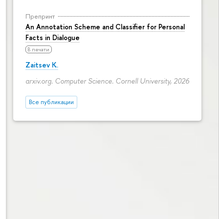
Препринт
An Annotation Scheme and Classifier for Personal
Facts in Dialogue
В печати
Zaitsev K.
arxiv.org. Computer Science. Cornell University, 2026
Все публикации