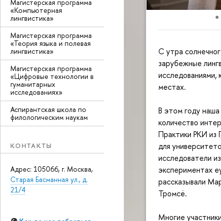
Магистерская программа
«Компьютерная
лингвистика»
Магистерская программа
«Теория языка и полевая
С утра солнечног
лингвистика»
зарубежные линг
Магистерская программа
исследованиями, 
«Цифровые технологии в
гуманитарных
местах.
исследованиях»
Аспирантская школа по
В этом году наша
филологическим наукам
количество интер
Практики РКИ из 
для университет
КОНТАКТЫ
исследователи из
Адрес: 105066, г. Москва,
экспериментах ey
Старая Басманная ул., д.
рассказывали Ма
21/4
Тромсё.
Многие участники