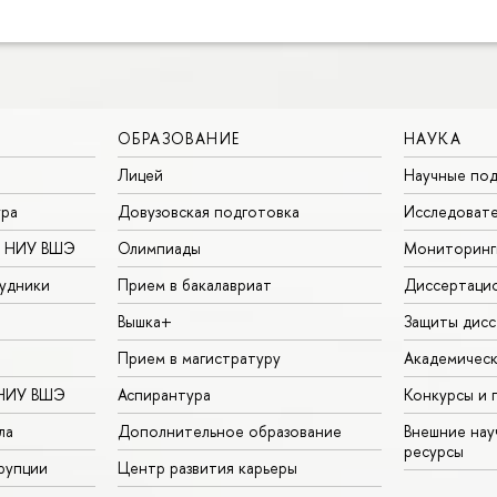
ОБРАЗОВАНИЕ
НАУКА
Лицей
Научные под
ура
Довузовская подготовка
Исследовате
в НИУ ВШЭ
Олимпиады
Мониторинг
удники
Прием в бакалавриат
Диссертаци
Вышка+
Защиты дисс
Прием в магистратуру
Академическ
 НИУ ВШЭ
Аспирантура
Конкурсы и 
ла
Дополнительное образование
Внешние на
ресурсы
рупции
Центр развития карьеры