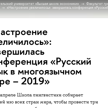
ельский университет «Высшая школа экономики»
Факультет гу
«Настроение увеличилось»: завершилась конференция «Русский
астроение
еличилось»:
вершилась
нференция «Русский
ык в мно­го­языч­ном
ре – 2019»
 апреле Школа лингвистики собирает
ей изо всех стран мира, чтобы провести три