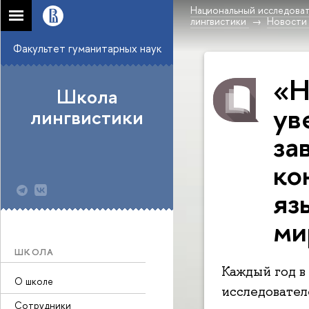
Национальный исследоват
лингвистики
Новости
Факультет гуманитарных наук
«Н
Школа
ув
лингвистики
за
ко
яз
ми
ШКОЛА
Каждый год в
О школе
исследовател
Сотрудники