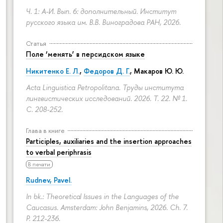
Ч. 1: А-И. Вып. 6: дополнительный. Институт
русского языка им. В.В. Виноградова РАН, 2026.
Статья
Поле ‘менять’ в персидском языке
Никитенко Е. Л.
,
Федоров Д. Г.
,
Макаров Ю. Ю.
Acta Linguistica Petropolitana. Труды института
лингвистических исследований. 2026. Т. 22. № 1.
С. 208-252.
Глава в книге
Participles, auxiliaries and the insertion approaches
to verbal periphrasis
В печати
Rudnev, Pavel.
In bk.: Theoretical Issues in the Languages of the
Caucasus. Amsterdam: John Benjamins, 2026. Ch. 7.
P. 212-236.