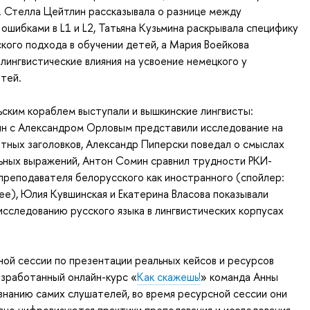
. Стелла Цейтлин рассказывала о разнице между
ошибками в L1 и L2, Татьяна Кузьмина раскрывала специфику
кого подхода в обучении детей, а Мария Воейкова
лингвистические влияния на усвоение немецкого у
тей.
ским кораблем выступали и вышкинские лингвисты:
ян с Александром Орловым представили исследование на
етных заголовков, Александр Пиперски поведал о смыслах
ьных выражений, Антон Сомин сравнил трудности РКИ-
преподавателя белорусского как иностранного (спойлер:
е), Юлия Кувшинская и Екатерина Власова показывали
исследованию русского языка в лингвистических корпусах
ной сессии по презентации реальных кейсов и ресурсов
зработанный онлайн-курс «
Как скажешь!
» команда Анны
знанию самих слушателей, во время ресурсной сессии они