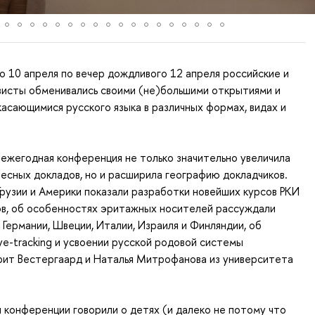
о 10 апреля по вечер дождливого 12 апреля российские и
висты обменивались своими (не)большими открытиями и
касающимися русского языка в различных формах, видах и
 ежегодная конференция не только значительно увеличила
есных докладов, но и расширила географию докладчиков.
Грузии и Америки показали разработки новейших курсов РКИ
ов, об особенностях эритажных носителей рассуждали
 Германии, Швеции, Италии, Израиля и Финляндии, об
e-tracking и усвоении русской родовой системы
рит Вестергаард и Наталья Митрофанова из университета
 конференции говорили о детях (и далеко не потому что