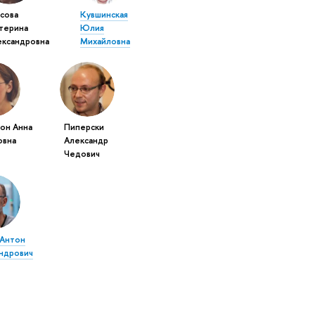
сова
Кувшинская
атерина
Юлия
ександровна
Михайловна
он Анна
Пиперски
овна
Александр
Чедович
 Антон
ндрович