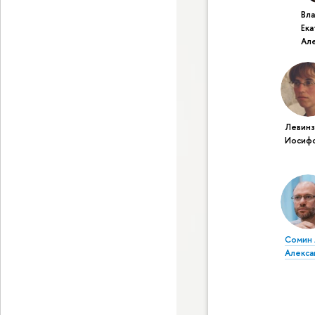
Вла
Ек
Ал
Левинз
Иосиф
Сомин
Алекса