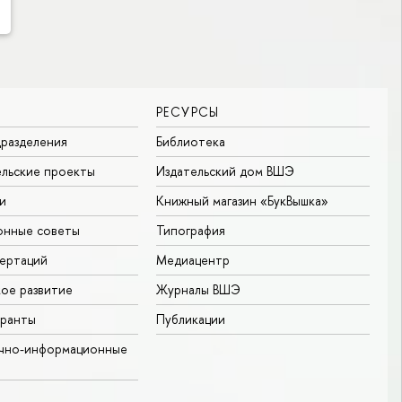
РЕСУРСЫ
разделения
Библиотека
льские проекты
Издательский дом ВШЭ
и
Книжный магазин «БукВышка»
онные советы
Типография
ертаций
Медиацентр
ое развитие
Журналы ВШЭ
гранты
Публикации
учно-информационные