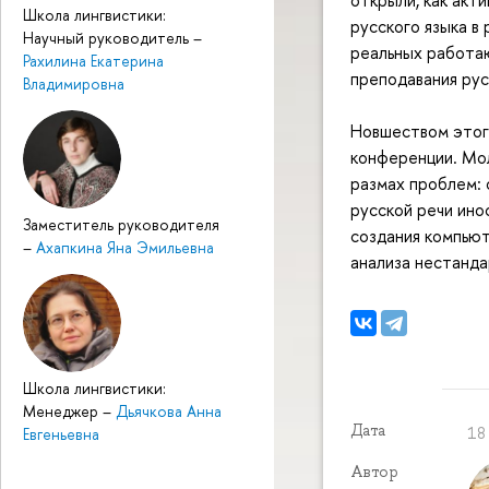
открыли, как акт
Школа лингвистики:
русского языка в
Научный руководитель
–
реальных работа
Рахилина Екатерина
преподавания рус
Владимировна
Новшеством этого
конференции. Мо
размах проблем: 
русской речи ино
Заместитель руководителя
создания компьют
–
Ахапкина Яна Эмильевна
анализа нестанда
Школа лингвистики:
Менеджер
–
Дьячкова Анна
Дата
18
Евгеньевна
Автор