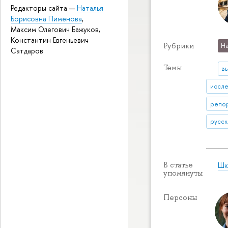
Редакторы сайта —
Наталья
Борисовна Пименова
,
Максим Олегович Бажуков,
Константин Евгеньевич
Рубрики
На
Сатдаров
Темы
в
иссле
репор
русск
Шк
В статье
упомянуты
Персоны