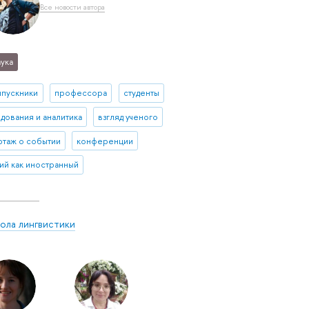
Все новости автора
ука
ыпускники
профессора
студенты
дования и аналитика
взгляд ученого
таж о событии
конференции
ий как иностранный
ола лингвистики