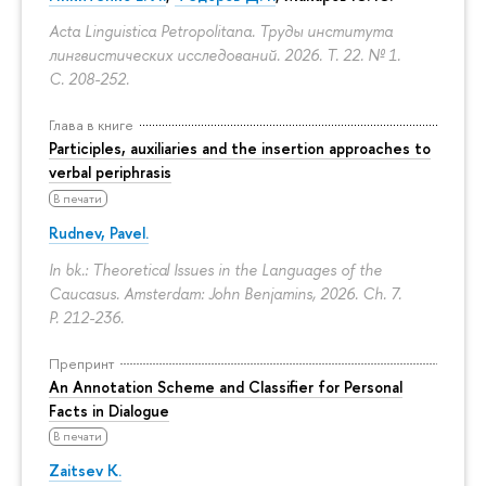
Acta Linguistica Petropolitana. Труды института
лингвистических исследований. 2026. Т. 22. № 1.
С. 208-252.
Глава в книге
Participles, auxiliaries and the insertion approaches to
verbal periphrasis
В печати
Rudnev, Pavel.
In bk.: Theoretical Issues in the Languages of the
Caucasus. Amsterdam: John Benjamins, 2026. Ch. 7.
P. 212-236.
Препринт
An Annotation Scheme and Classifier for Personal
Facts in Dialogue
В печати
Zaitsev K.