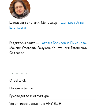
Школа лингвистики: Менеджер
–
Дьячкова Анна
Евгеньевна
Редакторы сайта —
Наталья Борисовна Пименова
,
Максим Олегович Бажуков, Константин Евгеньевич
Сатдаров
О ВЫШКЕ
ОБР
Цифры и факты
Лице
Руководство и структура
Довуз
Устойчивое развитие в НИУ ВШЭ
Олим