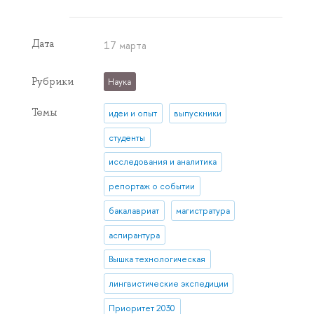
Дата
17 марта
Рубрики
Наука
Темы
идеи и опыт
выпускники
студенты
исследования и аналитика
репортаж о событии
бакалавриат
магистратура
аспирантура
Вышка технологическая
лингвистические экспедиции
Приоритет 2030