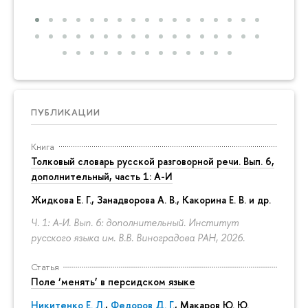
ПУБЛИКАЦИИ
Книга
Толковый словарь русской разговорной речи. Вып. 6,
дополнительный, часть 1: А-И
Жидкова Е. Г., Занадворова А. В., Какорина Е. В. и др.
Ч. 1: А-И. Вып. 6: дополнительный. Институт
русского языка им. В.В. Виноградова РАН, 2026.
Статья
Поле ‘менять’ в персидском языке
Никитенко Е. Л.
,
Федоров Д. Г.
,
Макаров Ю. Ю.