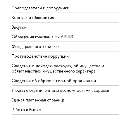
Преподаватели и сотрудники
Прием
Корпуса и общежития
Вышк
Закупки
Прием
Обращения граждан в НИУ ВШЭ
Аспир
Фонд целевого капитала
Допол
Противодействие коррупции
Центр
Сведения о доходах, расходах, об имуществе и
Бизне
обязательствах имущественного характера
Образ
Сведения об образовательной организации
Обрат
Людям с ограниченными возможностями здоровья
Единая платежная страница
Работа в Вышке