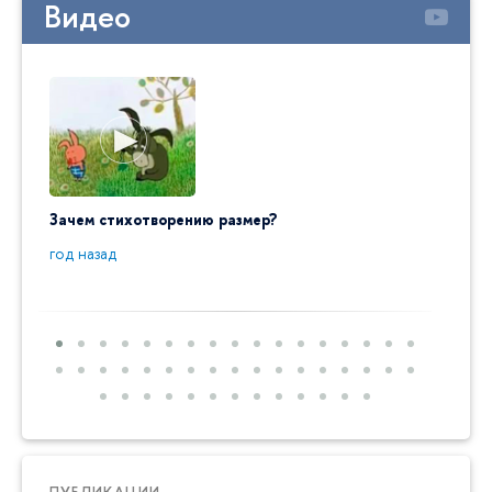
Видео
Зачем стихотворению размер?
"Ай да
пробл
год назад
год на
ПУБЛИКАЦИИ