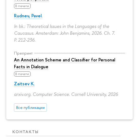
В печати
Rudnev, Pavel.
In bk.: Theoretical Issues in the Languages of the
Caucasus. Amsterdam: John Benjamins, 2026. Ch. 7.
P. 212-236.
Препринт
An Annotation Scheme and Classifier for Personal
Facts in Dialogue
В печати
Zaitsev K.
arxiv.org. Computer Science. Cornell University, 2026
Все публикации
КОНТАКТЫ