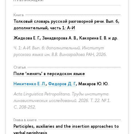
Книга
Толковый словарь русской разговорной речи. Вып. 6,
дополнительный, часть 1: А-И
Жидкова Е. Г., Занадворова А. В., Какорина Е. В. и др.
Ч. 1: А-И. Вып. 6: дополнительный. Институт
русского языка им. В.В. Виноградова РАН, 2026.
Статья
Поле ‘менять’ в персидском языке
Никитенко Е. Л.
,
Федоров Д. Г.
,
Макаров Ю. Ю.
Acta Linguistica Petropolitana. Труды института
лингвистических исследований. 2026. Т. 22. № 1.
С. 208-252.
Глава в книге
Participles, auxiliaries and the insertion approaches to
verbal periphrasis