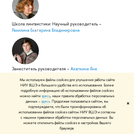
Школа лингвистики: Научный руководитель
–
Рахилина Екатерина Владимировна
Заместитель руководителя
–
Ахапкина Яна
Эмильевна
Мы используем файлы cookies для улучшения работы сайта
НИУ ВШЭ и большего удобства его использования. Более
подробную информацию об использовании файлов cookies
можно найти
здесь
, наши правила обработки персональных
данных –
здесь
. Продолжая пользоваться сайтом, вы
✖
подтверждаете, что были проинформированы об
использовании файлов cookies сайтом НИУ ВШЭ и согласны
Школа лингвистики: Менеджер
–
Дьячкова Анна
с нашими правилами обработки персональных данных. Вы
Евгеньевна
можете отключить файлы cookies в настройках Вашего
браузера.