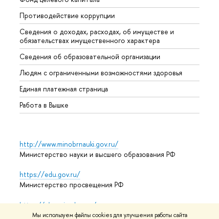
Противодействие коррупции
Центр
Сведения о доходах, расходах, об имуществе и
Бизне
обязательствах имущественного характера
Образ
Сведения об образовательной организации
Обрат
Людям с ограниченными возможностями здоровья
Единая платежная страница
Работа в Вышке
http://www.minobrnauki.gov.ru/
Министерство науки и высшего образования РФ
https://edu.gov.ru/
Министерство просвещения РФ
https://elearning.hse.ru/mooc
Массовые открытые онлайн-курсы
Мы используем файлы cookies для улучшения работы сайта