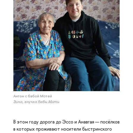
Антон с бабой Мотей
Зина, внучка бабы Моти
В этом году дорога до Эссо и Анавгая — посёлков
в которых проживают носители быстринского