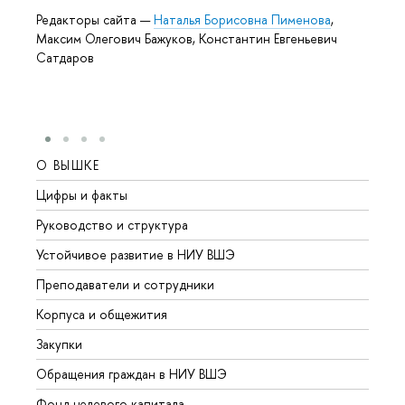
Редакторы сайта —
Наталья Борисовна Пименова
,
Максим Олегович Бажуков, Константин Евгеньевич
Сатдаров
О ВЫШКЕ
ОБР
Цифры и факты
Лице
Руководство и структура
Довуз
Устойчивое развитие в НИУ ВШЭ
Олим
Преподаватели и сотрудники
Прием
Корпуса и общежития
Вышк
Закупки
Прием
Обращения граждан в НИУ ВШЭ
Аспир
Фонд целевого капитала
Допол