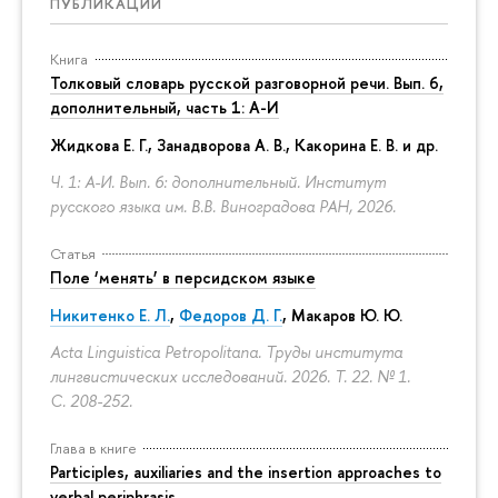
ПУБЛИКАЦИИ
Книга
Толковый словарь русской разговорной речи. Вып. 6,
дополнительный, часть 1: А-И
Жидкова Е. Г., Занадворова А. В., Какорина Е. В. и др.
Ч. 1: А-И. Вып. 6: дополнительный. Институт
русского языка им. В.В. Виноградова РАН, 2026.
Статья
Поле ‘менять’ в персидском языке
Никитенко Е. Л.
,
Федоров Д. Г.
,
Макаров Ю. Ю.
Acta Linguistica Petropolitana. Труды института
лингвистических исследований. 2026. Т. 22. № 1.
С. 208-252.
Глава в книге
Participles, auxiliaries and the insertion approaches to
verbal periphrasis