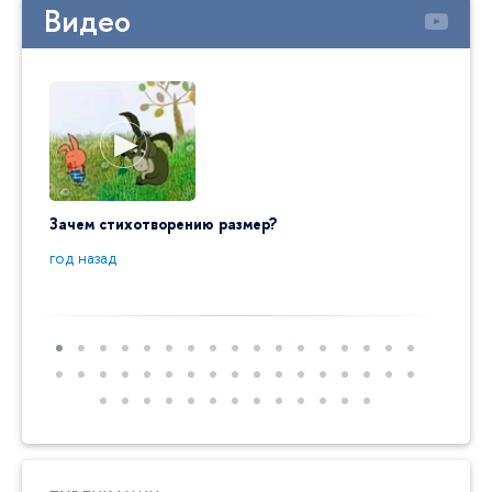
Видео
Зачем стихотворению размер?
"Ай да
пробл
год назад
год на