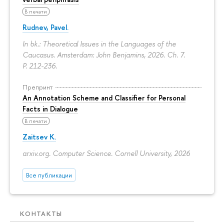
В печати
Rudnev, Pavel.
In bk.: Theoretical Issues in the Languages of the
Caucasus. Amsterdam: John Benjamins, 2026. Ch. 7.
P. 212-236.
Препринт
An Annotation Scheme and Classifier for Personal
Facts in Dialogue
В печати
Zaitsev K.
arxiv.org. Computer Science. Cornell University, 2026
Все публикации
КОНТАКТЫ