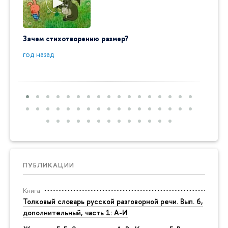
Зачем стихотворению размер?
"Ай да
пробл
год назад
год на
ПУБЛИКАЦИИ
Книга
Толковый словарь русской разговорной речи. Вып. 6,
дополнительный, часть 1: А-И