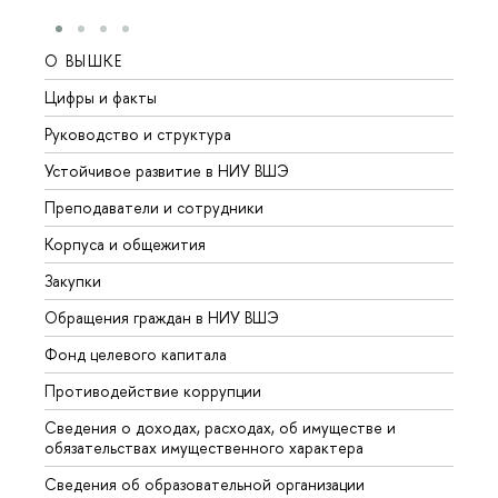
О ВЫШКЕ
ОБР
Цифры и факты
Лице
Руководство и структура
Довуз
Устойчивое развитие в НИУ ВШЭ
Олим
Преподаватели и сотрудники
Прием
Корпуса и общежития
Вышк
Закупки
Прием
Обращения граждан в НИУ ВШЭ
Аспир
Фонд целевого капитала
Допол
Противодействие коррупции
Центр
Сведения о доходах, расходах, об имуществе и
Бизне
обязательствах имущественного характера
Образ
Сведения об образовательной организации