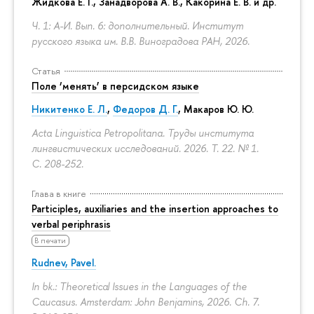
Жидкова Е. Г., Занадворова А. В., Какорина Е. В. и др.
Ч. 1: А-И. Вып. 6: дополнительный. Институт
русского языка им. В.В. Виноградова РАН, 2026.
Статья
Поле ‘менять’ в персидском языке
Никитенко Е. Л.
,
Федоров Д. Г.
,
Макаров Ю. Ю.
Acta Linguistica Petropolitana. Труды института
лингвистических исследований. 2026. Т. 22. № 1.
С. 208-252.
Глава в книге
Participles, auxiliaries and the insertion approaches to
verbal periphrasis
В печати
Rudnev, Pavel.
In bk.: Theoretical Issues in the Languages of the
Caucasus. Amsterdam: John Benjamins, 2026. Ch. 7.