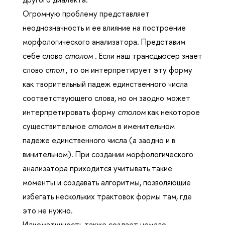
Огромную проблему представляет
неоднозначность и ее влияние на построение
морфологического анализатора. Представим
себе слово
столом
. Если наш трансдьюсер знает
слово
стол
, то он интерпретирует эту форму
как творительный падеж единственного числа
соответствующего слова, но он заодно может
интерпретировать форму
столом
как некоторое
существительное
столом
в именительном
падеже единственного числа (а заодно и в
винительном). При создании морфологического
анализатора приходится учитывать такие
моменты и создавать алгоритмы, позволяющие
избегать нескольких трактовок формы там, где
это не нужно.
Идиоматичность также создает немало