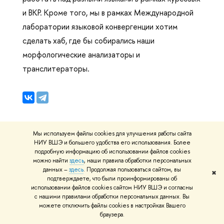
и ВКР. Кроме того, мы в рамках Международной
лаборатории языковой конвергенции хотим
сделать хаб, где бы собирались наши
морфологические анализаторы и
транслитераторы.
Мы используем файлы cookies для улучшения работы сайта
НИУ ВШЭ и большего удобства его использования. Более
Дата
20 августа, 2025 г.
подробную информацию об использовании файлов cookies
можно найти
здесь
, наши правила обработки персональных
Анцупова
Автор
данных –
здесь
. Продолжая пользоваться сайтом, вы
✖
Анастасия
подтверждаете, что были проинформированы об
использовании файлов cookies сайтом НИУ ВШЭ и согласны
Владиславовна
с нашими правилами обработки персональных данных. Вы
Международная
можете отключить файлы cookies в настройках Вашего
лаборатория
браузера.