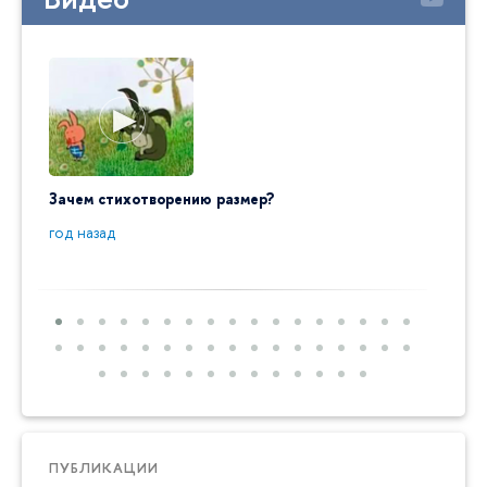
Зачем стихотворению размер?
"Ай да
пробл
год назад
год на
ПУБЛИКАЦИИ