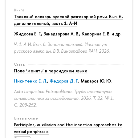
Книга
Толковый словарь русской разговорной речи. Вып. 6,
дополнительный, часть 1: А-И
Жидкова Е. Г., Занадворова А. В., Какорина Е. В. и др.
Ч. 1: А-И. Вып. 6: дополнительный. Институт
русского языка им. В.В. Виноградова РАН, 2026.
Статья
Поле ‘менять’ в персидском языке
Никитенко Е. Л.
,
Федоров Д. Г.
,
Макаров Ю. Ю.
Acta Linguistica Petropolitana. Труды института
лингвистических исследований. 2026. Т. 22. № 1.
С. 208-252.
Глава в книге
Participles, auxiliaries and the insertion approaches to
verbal periphrasis