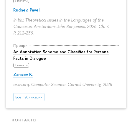
В печати
Rudnev, Pavel.
In bk.: Theoretical Issues in the Languages of the
Caucasus. Amsterdam: John Benjamins, 2026. Ch. 7.
P. 212-236.
Препринт
An Annotation Scheme and Classifier for Personal
Facts in Dialogue
В печати
Zaitsev K.
arxiv.org. Computer Science. Cornell University, 2026
Все публикации
КОНТАКТЫ