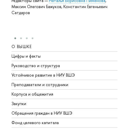
Редакторы сайта —
Наталья Борисовна Пименова
,
Максим Олегович Бажуков, Константин Евгеньевич
Сатдаров
О ВЫШКЕ
ОБР
Цифры и факты
Лице
Руководство и структура
Довуз
Устойчивое развитие в НИУ ВШЭ
Олим
Преподаватели и сотрудники
Прием
Корпуса и общежития
Вышк
Закупки
Прием
Обращения граждан в НИУ ВШЭ
Аспир
Фонд целевого капитала
Допол