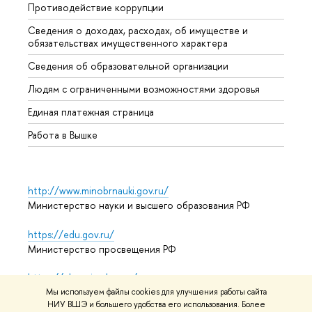
Противодействие коррупции
Центр
Сведения о доходах, расходах, об имуществе и
Бизне
обязательствах имущественного характера
Образ
Сведения об образовательной организации
Обрат
Людям с ограниченными возможностями здоровья
Единая платежная страница
Работа в Вышке
http://www.minobrnauki.gov.ru/
Министерство науки и высшего образования РФ
https://edu.gov.ru/
Министерство просвещения РФ
https://elearning.hse.ru/mooc
Массовые открытые онлайн-курсы
Мы используем файлы cookies для улучшения работы сайта
НИУ ВШЭ и большего удобства его использования. Более