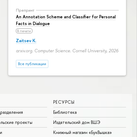
Препринт
An Annotation Scheme and Classifier for Personal
Facts in Dialogue
В печати
Zaitsev K.
arxiv.org. Computer Science. Cornell University, 2026
Все публикации
РЕСУРСЫ
разделения
Библиотека
льские проекты
Издательский дом ВШЭ
и
Книжный магазин «БукВышка»