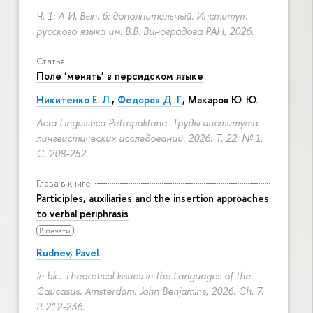
Ч. 1: А-И. Вып. 6: дополнительный. Институт
русского языка им. В.В. Виноградова РАН, 2026.
Статья
Поле ‘менять’ в персидском языке
Никитенко Е. Л.
,
Федоров Д. Г.
,
Макаров Ю. Ю.
Acta Linguistica Petropolitana. Труды института
лингвистических исследований. 2026. Т. 22. № 1.
С. 208-252.
Глава в книге
Participles, auxiliaries and the insertion approaches
to verbal periphrasis
В печати
Rudnev, Pavel.
In bk.: Theoretical Issues in the Languages of the
Caucasus. Amsterdam: John Benjamins, 2026. Ch. 7.
P. 212-236.