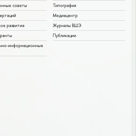
онные советы
Типография
ертаций
Медиацентр
ое развитие
Журналы ВШЭ
гранты
Публикации
учно-информационные