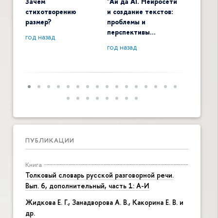
Зачем
"Ай да AI. Нейросети
Digital 
стихотворению
и создание текстов:
общенау
размер?
проблемы и
контекс
перспективы…
год назад
год наза
год назад
ПУБЛИКАЦИИ
Книга
Толковый словарь русской разговорной речи.
Вып. 6, дополнительный, часть 1: А-И
Жидкова Е. Г., Занадворова А. В., Какорина Е. В. и
др.