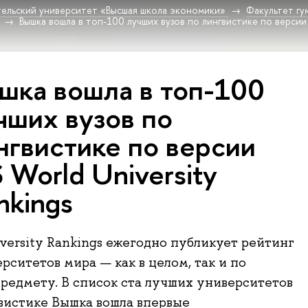
ельский университет «Высшая школа экономики»
Факультет гу
Вышка вошла в топ-100 лучших вузов по лингвистике по версии 
шка вошла в топ-100
чших вузов по
нгвистике по версии
 World University
nkings
versity Rankings ежегодно публикует рейтинг
рситетов мира — как в целом, так и по
редмету. В список ста лучших университетов
вистике Вышка вошла впервые