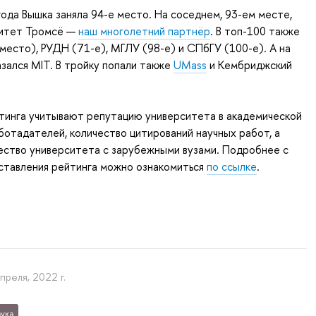
ода Вышка заняла 94-е место. На соседнем, 93-ем месте,
ситет Тромсё —
наш многолетний партнёр
. В топ-100 также
место), РУДН (71-е), МГЛУ (98-е) и СПбГУ (100-е). А на
зался MIT. В тройку попали также
UMass
и Кембриджский
тинга учитывают репутацию университета в академической
ботадателей, количество цитирований научных работ, а
ество университета с зарубежными вузами. Подробнее с
ставления рейтинга можно ознакомиться
по ссылке
.
апреля, 2022 г.
ука