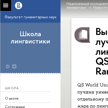
Национальный исследоват
лингвистики
Новости
Факультет гуманитарных наук
Вы
Школа
лу
лингвистики
ли
QS
Ra
QS World Uni
ШКОЛА
лучших униве
О школе
отдельному п
мира по линг
Сотрудники