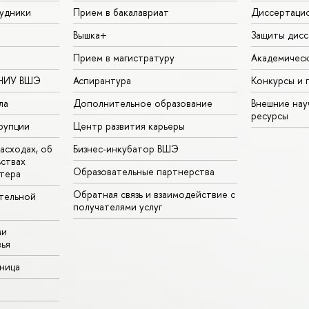
удники
Прием в бакалавриат
Диссертаци
Вышка+
Защиты дисс
Прием в магистратуру
Академическ
 НИУ ВШЭ
Аспирантура
Конкурсы и 
ла
Дополнительное образование
Внешние на
ресурсы
рупции
Центр развития карьеры
асходах, об
Бизнес-инкубатор ВШЭ
ьствах
Образовательные партнерства
тера
Обратная связь и взаимодействие с
тельной
получателями услуг
ми
ья
аница