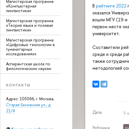
Магистерская программа
В
рейтинге 2022
г
«Компьютерная
лингвистика»
оказался Универ
вошли МГУ (19-е 
Магистерская программа
«Теория языка и полевая
первом месте ока
лингвистика»
университет.
Магистерская программа
«Цифровые технологии в
Составители рей
гуманитарных
среде и среди ра
исследованиях»
также сотруднич
Аспирантская школа по
методологией со
филологическим наукам
КОНТАКТЫ
Адрес: 105066, г. Москва,
Старая Басманная ул., д.
21/4
Дата
9 
Рубрики
На