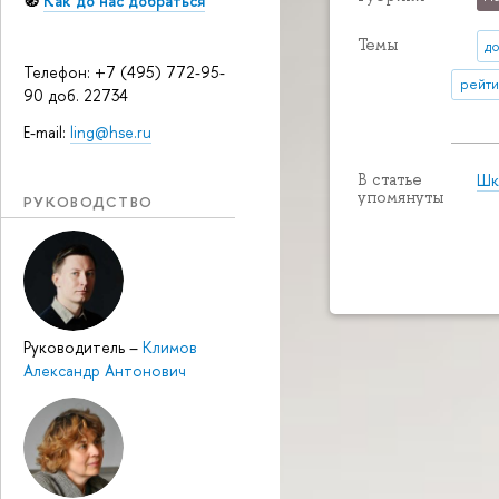
🧭
Как до нас добраться
Темы
д
Телефон: +7 (495) 772-95-
рейти
90 доб. 22734
E-mail:
ling@hse.ru
Шк
В статье
упомянуты
РУКОВОДСТВО
Руководитель
–
Климов
Александр Антонович