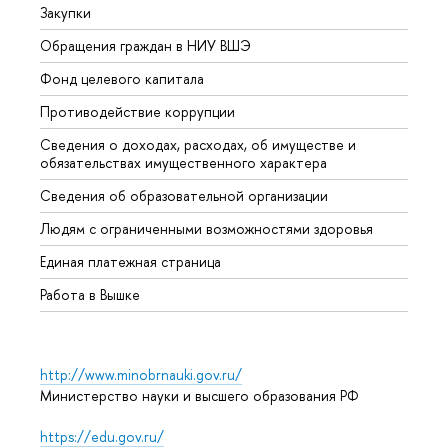
Закупки
Прием
Обращения граждан в НИУ ВШЭ
Аспир
Фонд целевого капитала
Допол
Противодействие коррупции
Центр
Сведения о доходах, расходах, об имуществе и
Бизне
обязательствах имущественного характера
Образ
Сведения об образовательной организации
Обрат
Людям с ограниченными возможностями здоровья
Единая платежная страница
Работа в Вышке
http://www.minobrnauki.gov.ru/
Министерство науки и высшего образования РФ
https://edu.gov.ru/