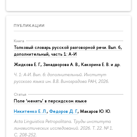
ПУБЛИКАЦИИ
Книга
Толковый словарь русской разговорной речи. Вып. 6,
дополнительный, часть 1: А-И
Жидкова Е. Г., Занадворова А. В., Какорина Е. В. и др.
Ч. 1: А-И. Вып. 6: дополнительный. Институт
русского языка им. В.В. Виноградова РАН, 2026.
Статья
Поле ‘менять’ в персидском языке
Никитенко Е. Л.
,
Федоров Д. Г.
,
Макаров Ю. Ю.
Acta Linguistica Petropolitana. Труды института
лингвистических исследований. 2026. Т. 22. № 1.
С. 208-252.