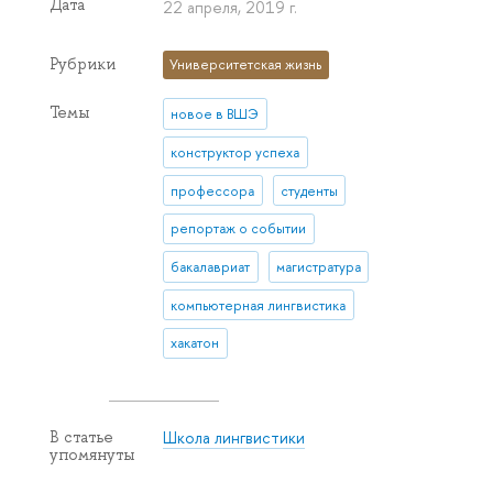
Дата
22 апреля, 2019 г.
Рубрики
Университетская жизнь
Темы
новое в ВШЭ
конструктор успеха
профессора
студенты
репортаж о событии
бакалавриат
магистратура
компьютерная лингвистика
хакатон
Школа лингвистики
В статье
упомянуты