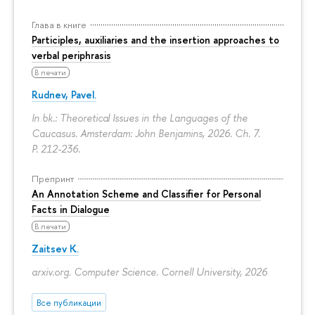
Глава в книге
Participles, auxiliaries and the insertion approaches to
verbal periphrasis
В печати
Rudnev, Pavel.
In bk.: Theoretical Issues in the Languages of the
Caucasus. Amsterdam: John Benjamins, 2026. Ch. 7.
P. 212-236.
Препринт
An Annotation Scheme and Classifier for Personal
Facts in Dialogue
В печати
Zaitsev K.
arxiv.org. Computer Science. Cornell University, 2026
Все публикации