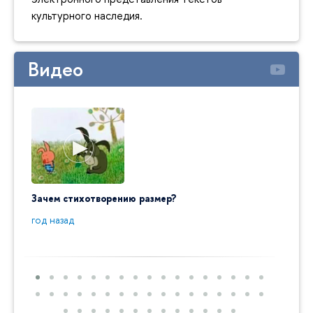
культурного наследия.
Видео
Зачем стихотворению размер?
"Ай да
пробл
год назад
год на