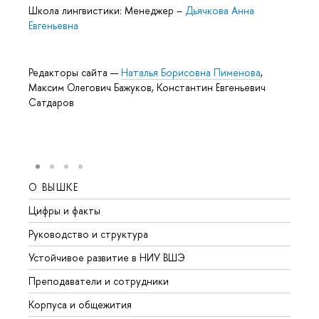
Школа лингвистики: Менеджер
–
Дьячкова Анна
Евгеньевна
Редакторы сайта —
Наталья Борисовна Пименова
,
Максим Олегович Бажуков, Константин Евгеньевич
Сатдаров
О ВЫШКЕ
ОБР
Цифры и факты
Лице
Руководство и структура
Довуз
Устойчивое развитие в НИУ ВШЭ
Олим
Преподаватели и сотрудники
Прием
Корпуса и общежития
Вышк