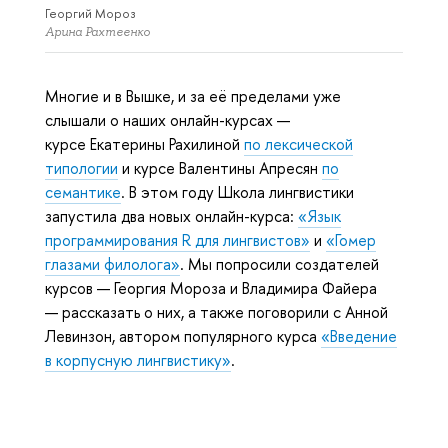
Георгий Мороз
Арина Рахтеенко
Многие и в Вышке, и за её пределами уже
слышали о наших онлайн-курсах —
курсе Екатерины Рахилиной
по лексической
типологии
и курсе Валентины Апресян
по
семантике
. В этом году Школа лингвистики
запустила два новых онлайн-курса:
«Язык
программирования R для лингвистов»
и
«Гомер
глазами филолога»
. Мы попросили создателей
курсов — Георгия Мороза и Владимира Файера
— рассказать о них, а также поговорили с Анной
Левинзон, автором популярного курса
«Введение
в корпусную лингвистику»
.