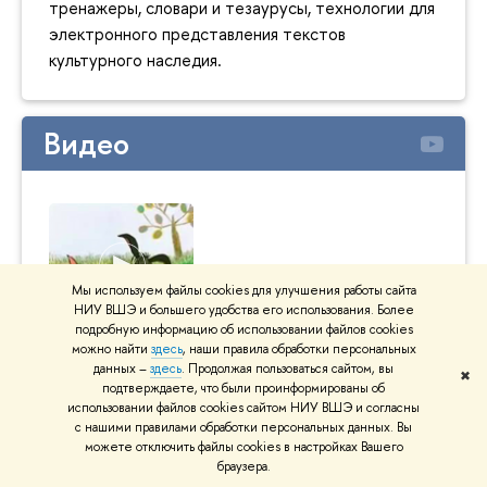
тренажеры, словари и тезаурусы, технологии для
электронного представления текстов
культурного наследия.
Видео
Мы используем файлы cookies для улучшения работы сайта
НИУ ВШЭ и большего удобства его использования. Более
подробную информацию об использовании файлов cookies
Зачем стихотворению размер?
"Ай да
можно найти
здесь
, наши правила обработки персональных
пробл
данных –
здесь
. Продолжая пользоваться сайтом, вы
✖
год назад
подтверждаете, что были проинформированы об
год на
использовании файлов cookies сайтом НИУ ВШЭ и согласны
с нашими правилами обработки персональных данных. Вы
можете отключить файлы cookies в настройках Вашего
браузера.