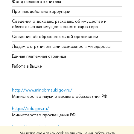
Фонд целевого капитала
Допол
Противодействие коррупции
Центр
Сведения о доходах, расходах, об имуществе и
Бизне
обязательствах имущественного характера
Образ
Сведения об образовательной организации
Обрат
Людям с ограниченными возможностями здоровья
Единая платежная страница
Работа в Вышке
http://www.minobrnauki.gov.ru/
Министерство науки и высшего образования РФ
https://edu.gov.ru/
Министерство просвещения РФ
https://elearning.hse.ru/mooc
Массовые открытые онлайн-курсы
Мы используем файлы cookies для улучшения работы сайта