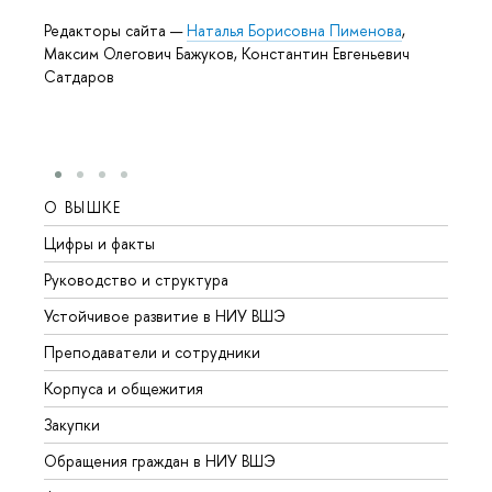
Редакторы сайта —
Наталья Борисовна Пименова
,
Максим Олегович Бажуков, Константин Евгеньевич
Сатдаров
О ВЫШКЕ
ОБР
Цифры и факты
Лице
Руководство и структура
Довуз
Устойчивое развитие в НИУ ВШЭ
Олим
Преподаватели и сотрудники
Прием
Корпуса и общежития
Вышк
Закупки
Прием
Обращения граждан в НИУ ВШЭ
Аспир