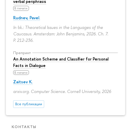
verbal periphrasis
В печати
Rudnev, Pavel.
In bk.: Theoretical Issues in the Languages of the
Caucasus. Amsterdam: John Benjamins, 2026. Ch. 7.
P. 212-236.
Препринт
An Annotation Scheme and Classifier for Personal
Facts in Dialogue
В печати
Zaitsev K.
arxiv.org. Computer Science. Cornell University, 2026
Все публикации
КОНТАКТЫ