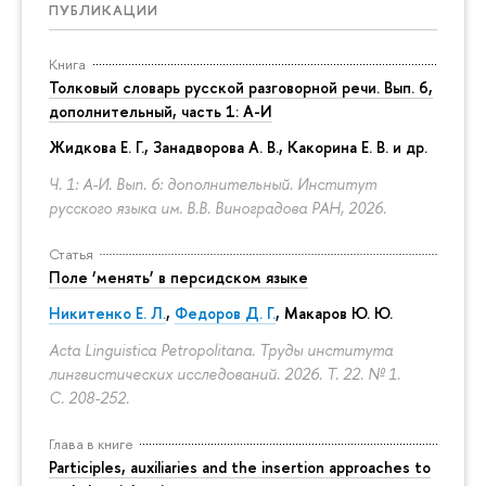
ПУБЛИКАЦИИ
Книга
Толковый словарь русской разговорной речи. Вып. 6,
дополнительный, часть 1: А-И
Жидкова Е. Г., Занадворова А. В., Какорина Е. В. и др.
Ч. 1: А-И. Вып. 6: дополнительный. Институт
русского языка им. В.В. Виноградова РАН, 2026.
Статья
Поле ‘менять’ в персидском языке
Никитенко Е. Л.
,
Федоров Д. Г.
,
Макаров Ю. Ю.
Acta Linguistica Petropolitana. Труды института
лингвистических исследований. 2026. Т. 22. № 1.
С. 208-252.
Глава в книге
Participles, auxiliaries and the insertion approaches to