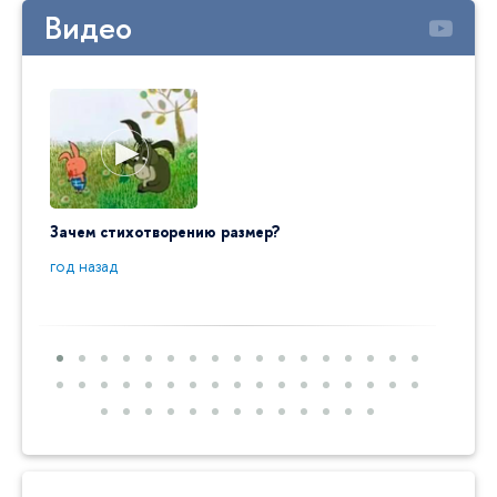
Видео
Зачем стихотворению размер?
"Ай да
пробл
год назад
год на