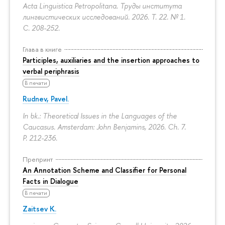
Acta Linguistica Petropolitana. Труды института
лингвистических исследований. 2026. Т. 22. № 1.
С. 208-252.
Глава в книге
Participles, auxiliaries and the insertion approaches to
verbal periphrasis
В печати
Rudnev, Pavel.
In bk.: Theoretical Issues in the Languages of the
Caucasus. Amsterdam: John Benjamins, 2026. Ch. 7.
P. 212-236.
Препринт
An Annotation Scheme and Classifier for Personal
Facts in Dialogue
В печати
Zaitsev K.