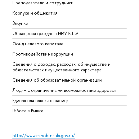
Преподаватели и сотрудники
Прием
Корпуса и общежития
Вышк
Закупки
Прием
Обращения граждан в НИУ ВШЭ
Аспир
Фонд целевого капитала
Допол
Противодействие коррупции
Центр
Сведения о доходах, расходах, об имуществе и
Бизне
обязательствах имущественного характера
Образ
Сведения об образовательной организации
Обрат
Людям с ограниченными возможностями здоровья
Единая платежная страница
Работа в Вышке
http://www.minobrnauki.gov.ru/