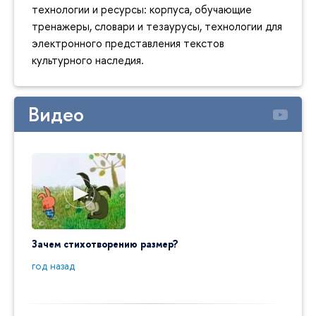
технологии и ресурсы: корпуса, обучающие
тренажеры, словари и тезаурусы, технологии для
электронного представления текстов
культурного наследия.
Видео
Зачем стихотворению размер?
"Ай да
пробл
год назад
год на