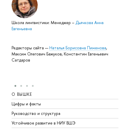
Школа лингвистики: Менеджер
–
Дьячкова Анна
Евгеньевна
Редакторы сайта —
Наталья Борисовна Пименова
,
Максим Олегович Бажуков, Константин Евгеньевич
Сатдаров
О ВЫШКЕ
ОБР
Цифры и факты
Лице
Руководство и структура
Довуз
Устойчивое развитие в НИУ ВШЭ
Олим