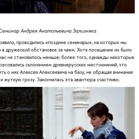
Семинар Андрея Анатольевича Зализняка
правило, проводились «поздние семинары», на которых мы
 в дружеской обстановке за чаем. Хотя посещение их было
нас не становилось меньше; более того, однажды некоторые
ресовались склонением древнерусских местоимений, что
ть о них Алексея Алексеевича на базу, не обращая внимания
 и жуткую грозу. Закончилась эта авантюра счастливо.