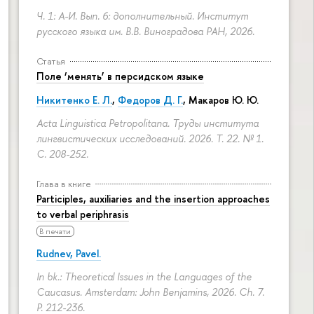
Ч. 1: А-И. Вып. 6: дополнительный. Институт
русского языка им. В.В. Виноградова РАН, 2026.
Статья
Поле ‘менять’ в персидском языке
Никитенко Е. Л.
,
Федоров Д. Г.
,
Макаров Ю. Ю.
Acta Linguistica Petropolitana. Труды института
лингвистических исследований. 2026. Т. 22. № 1.
С. 208-252.
Глава в книге
Participles, auxiliaries and the insertion approaches
to verbal periphrasis
В печати
Rudnev, Pavel.
In bk.: Theoretical Issues in the Languages of the
Caucasus. Amsterdam: John Benjamins, 2026. Ch. 7.
P. 212-236.