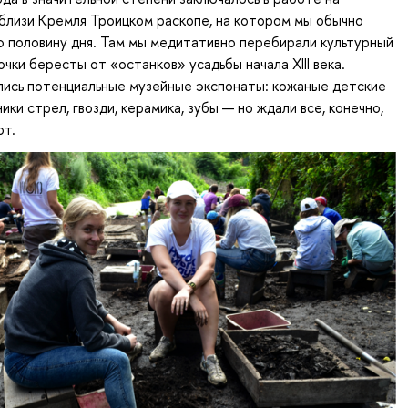
близи Кремля Троицком раскопе, на котором мы обычно
 половину дня. Там мы медитативно перебирали культурный
очки бересты от «останков» усадьбы начала XIII века.
лись потенциальные музейные экспонаты: кожаные детские
ики стрел, гвозди, керамика, зубы — но ждали все, конечно,
от.