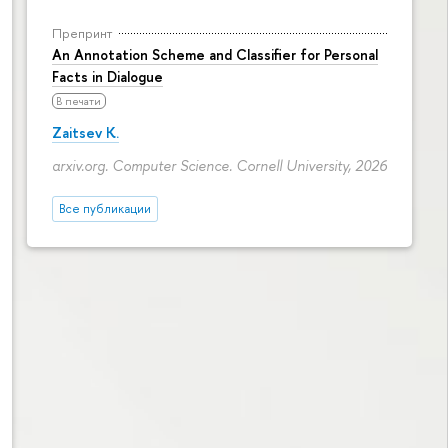
Препринт
An Annotation Scheme and Classifier for Personal
Facts in Dialogue
В печати
Zaitsev K.
arxiv.org. Computer Science. Cornell University, 2026
Все публикации