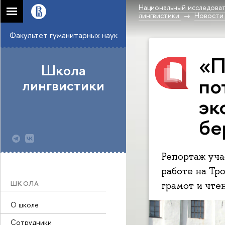
Национальный исследоват
лингвистики
Новости
Факультет гуманитарных наук
«П
Школа
по
лингвистики
эк
бе
Репортаж уча
работе на Тр
ШКОЛА
грамот и чтен
О школе
Сотрудники