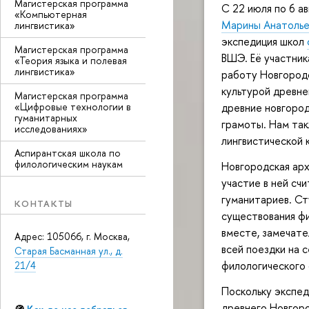
Магистерская программа
С 22 июля по 6 а
«Компьютерная
Марины Анатолье
лингвистика»
экспедиция школ
Магистерская программа
ВШЭ. Её участник
«Теория языка и полевая
лингвистика»
работу Новгородс
культурой древне
Магистерская программа
«Цифровые технологии в
древние новгород
гуманитарных
грамоты. Нам так
исследованиях»
лингвистической 
Аспирантская школа по
филологическим наукам
Новгородская арх
участие в ней сч
гуманитариев. Ст
КОНТАКТЫ
существования фи
вместе, замечате
Адрес: 105066, г. Москва,
всей поездки на 
Старая Басманная ул., д.
филологического 
21/4
Поскольку экспед
древнего Новгоро