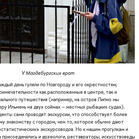
У Магдебургских врат
аждый день гуляли по Новгороду и его окрестностям;
имечательности как расположенные в центре, так и
ального путешествия (например, на остров Липно мы
еру Ильмень на двух соймах – местных рыбацких судах).
енты сами проводят экскурсии, что способствует более
му знакомству с городом, чем то, которое обычно дают
статистических» экскурсоводов. Но к нашим прогулкам и
 присоединялись и археологи, реставраторы, искусствоведы