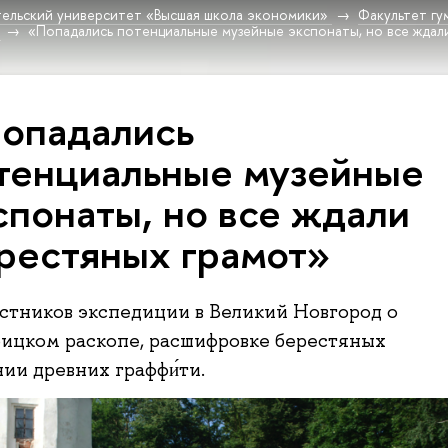
ельский университет «Высшая школа экономики»
Факультет гу
«Попадались потенциальные музейные экспонаты, но все ждал
опадались
тенциальные музейные
спонаты, но все ждали
рестяных грамот»
стников экспедиции в Великий Новгород о
оицком раскопе, расшифровке берестяных
ии древних граффи́ти.