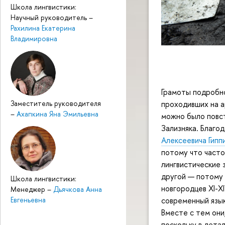
Школа лингвистики:
Научный руководитель
–
Рахилина Екатерина
Владимировна
Грамоты подробно
проходивших на а
Заместитель руководителя
–
Ахапкина Яна Эмильевна
можно было повс
Зализняка. Благо
Алексеевича Гипп
потому что част
лингвистические 
другой — потому
Школа лингвистики:
новгородцев XI-X
Менеджер
–
Дьячкова Анна
современный язык
Евгеньевна
Вместе с тем они
поскольку в дета