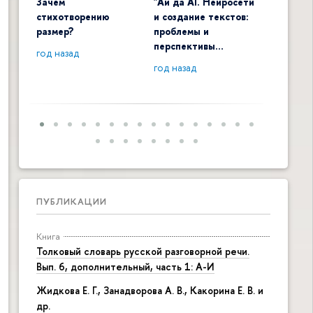
Зачем
"Ай да AI. Нейросети
Digital 
стихотворению
и создание текстов:
общенау
размер?
проблемы и
контекс
перспективы…
год назад
год наза
год назад
ПУБЛИКАЦИИ
Книга
Толковый словарь русской разговорной речи.
Вып. 6, дополнительный, часть 1: А-И
Жидкова Е. Г., Занадворова А. В., Какорина Е. В. и
др.