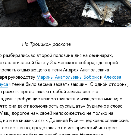
На Троицком раскопе
 разбирались во второй половине дня на семинарах,
рхеологической базе у Знаменского собора, где порой
тречать отдыхающего в тени Андрея Анатольевича
даря руководству
Марины Анатольевны Бобрик
и
Алексея
иуса
чтение было весьма захватывающим. С одной стороны,
о грамоты представляют собой замысловатые
задачи, требующие изворотливости и изящества мысли; с
 что они дают возможность «услышать» будничное слово
IV вв., дорогое нам своей непохожестью не только на
, но и на книжный язык Древней Руси — церковнославянский.
, естественно, представляют и исторический интерес,
лях передают быт жителей древнего Новгорода.