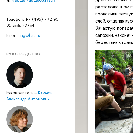
🧭
Как до нас добраться
расположенном в
проводили первую
Телефон: +7 (495) 772-95-
слой, отделяя кус
90 доб. 22734
Зачастую попада
сапожки, наконечн
E-mail:
ling@hse.ru
берестяных грам
РУКОВОДСТВО
Руководитель
–
Климов
Александр Антонович