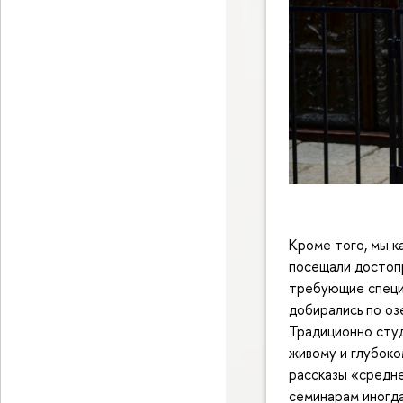
Кроме того, мы к
посещали достопр
требующие специ
добирались по оз
Традиционно студ
живому и глубоко
рассказы «средне
семинарам иногда