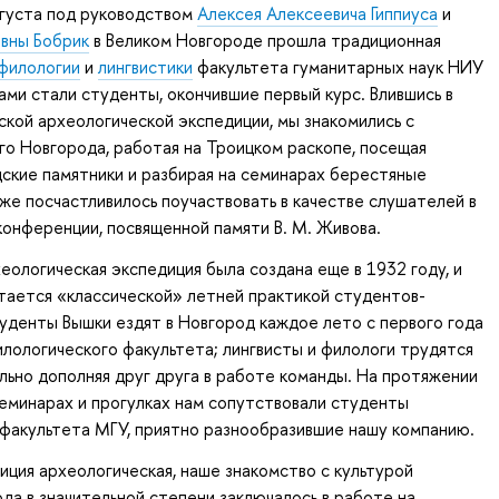
вгуста под руководством
Алексея Алексеевича Гиппиуса
и
вны Бобрик
в Великом Новгороде прошла традиционная
филологии
и
лингвистики
факультета гуманитарных наук НИУ
ами стали студенты, окончившие первый курс. Влившись в
кой археологической экспедиции, мы знакомились с
го Новгорода, работая на Троицком раскопе, посещая
ские памятники и разбирая на семинарах берестяные
же посчастливилось поучаствовать в качестве слушателей в
конференции, посвященной памяти В. М. Живова.
еологическая экспедиция была создана еще в 1932 году, и
итается «классической» летней практикой студентов-
уденты Вышки ездят в Новгород каждое лето с первого года
лологического факультета; лингвисты и филологи трудятся
льно дополняя друг друга в работе команды. На протяжении
семинарах и прогулках нам сопутствовали студенты
факультета МГУ, приятно разнообразившие нашу компанию.
иция археологическая, наше знакомство с культурой
да в значительной степени заключалось в работе на