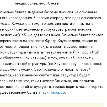
лекции Гильельмо Чинкве
Гильельмо Чинкве выдвинул базовые посылки, на основании
 его исследования. В первую очередь это идея основателя
Ноама Хомского о том, что цель лингвистики — выявить
тегории (синтаксические структуры, грамматические
ва лексики), общие для всех языков. Гильельмо Чинкве привел
мериканского синтаксиста Фреда Хаусхолдера, согласно
ов можно поделить на тех, кто верит в существование
ной структуры языка и пытается её найти (т.н. God’s truth
сты «божественной истины»), и тех, кто в неё не верит и
 в наличии такой структуры (по Хаусхолдеру — hocus-pocus
сты «фокус-покуса»). Себя Гильельмо относит к первой
деется, что в конечном счете такая структура будет
сле и потому, что, как отмечает Гильельмо, для развития
ществование этой структуры выгоднее верить, чем не верить
существованием бога в «
пари Паскаля
».