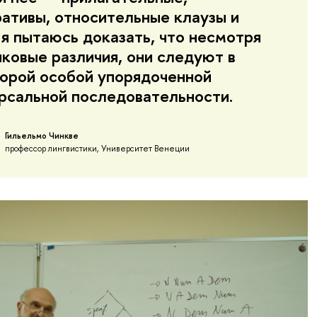
ативы, относительные клаузы и
И я пытаюсь доказать, что несмотря
ыковые различия, они следуют в
орой особой упорядоченной
рсальной последовательности.
Гильельмо Чинкве
профессор лингвистики, Университет Венеции