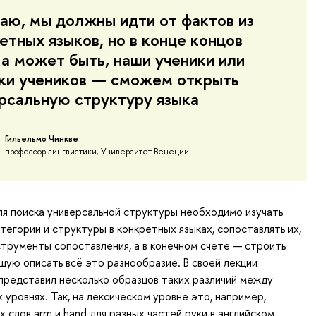
аю, мы должны идти от фактов из
етных языков, но в конце концов
а может быть, наши ученики или
ки учеников — сможем открыть
рсальную структуру языка
Гильельмо Чинкве
профессор лингвистики, Университет Венеции
ля поиска универсальной структуры необходимо изучать
тегории и структуры в конкретных языках, сопоставлять их,
трументы сопоставления, а в конечном счете — строить
щую описать всё это разнообразие. В своей лекции
 представил несколько образцов таких различий между
 уровнях. Так, на лексическом уровне это, например,
 слов arm и hand для разных частей руки в английском,