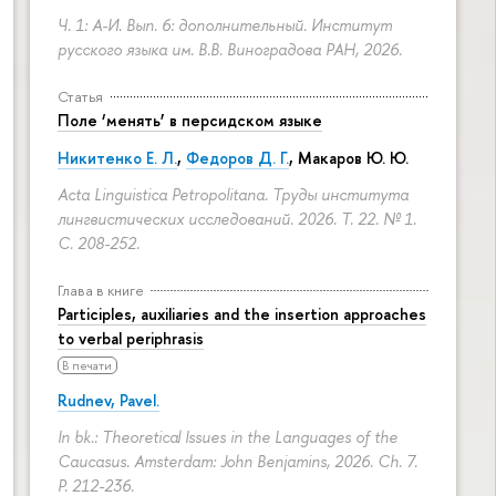
Ч. 1: А-И. Вып. 6: дополнительный. Институт
русского языка им. В.В. Виноградова РАН, 2026.
Статья
Поле ‘менять’ в персидском языке
Никитенко Е. Л.
,
Федоров Д. Г.
,
Макаров Ю. Ю.
Acta Linguistica Petropolitana. Труды института
лингвистических исследований. 2026. Т. 22. № 1.
С. 208-252.
Глава в книге
Participles, auxiliaries and the insertion approaches
to verbal periphrasis
В печати
Rudnev, Pavel.
In bk.: Theoretical Issues in the Languages of the
Caucasus. Amsterdam: John Benjamins, 2026. Ch. 7.
P. 212-236.