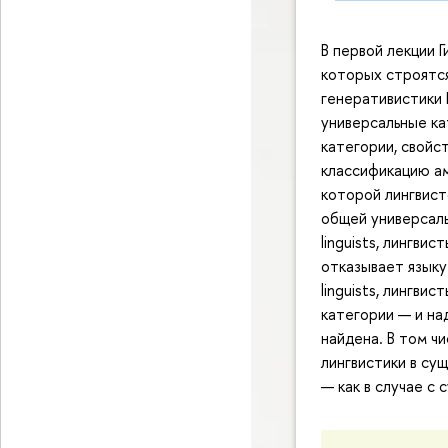
В первой лекции 
которых строятся
генеративистики 
универсальные ка
категории, свойст
классификацию а
которой лингвист
общей универсаль
linguists, лингви
отказывает языку
linguists, лингви
категории — и на
найдена. В том чи
лингвистики в су
— как в случае с 