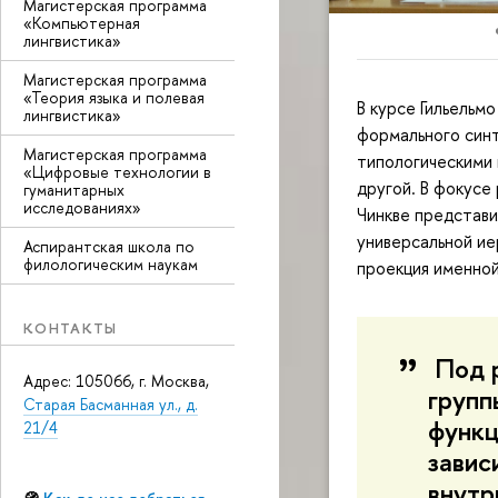
Магистерская программа
«Компьютерная
лингвистика»
Магистерская программа
«Теория языка и полевая
В курсе Гильельм
лингвистика»
формального синт
Магистерская программа
типологическими 
«Цифровые технологии в
другой. В фокусе
гуманитарных
исследованиях»
Чинкве представ
универсальной ие
Аспирантская школа по
филологическим наукам
проекция именной
КОНТАКТЫ
Под р
Адрес: 105066, г. Москва,
групп
Старая Басманная ул., д.
функц
21/4
завис
внутр