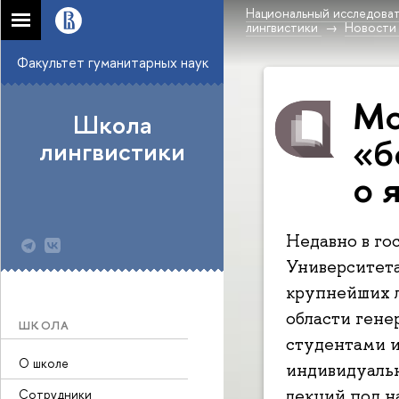
Национальный исследоват
лингвистики
Новости
Факультет гуманитарных наук
Мо
Школа
«б
лингвистики
о 
Недавно в го
Университета
крупнейших л
области гене
ШКОЛА
студентами и
О школе
индивидуальн
лекций под 
Сотрудники