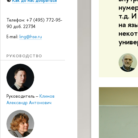
🧭
Как до нас добраться
нумер
т.д. 
Телефон: +7 (495) 772-95-
на яз
90 доб. 22734
некот
E-mail:
ling@hse.ru
униве
РУКОВОДСТВО
Руководитель
–
Климов
Александр Антонович