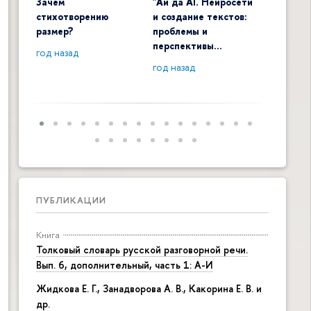
Зачем
"Ай да AI. Нейросети
Digital 
стихотворению
и создание текстов:
общенау
размер?
проблемы и
контекс
перспективы…
год назад
год наза
год назад
ПУБЛИКАЦИИ
Книга
Толковый словарь русской разговорной речи.
Вып. 6, дополнительный, часть 1: А-И
Жидкова Е. Г., Занадворова А. В., Какорина Е. В. и
др.