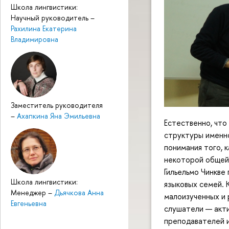
Школа лингвистики:
Научный руководитель
–
Рахилина Екатерина
Владимировна
Заместитель руководителя
–
Ахапкина Яна Эмильевна
Естественно, что
структуры именн
понимания того, 
некоторой общей 
Гильельмо Чинкве
Школа лингвистики:
языковых семей. 
Менеджер
–
Дьячкова Анна
малоизученных и 
Евгеньевна
слушатели — акт
преподавателей и