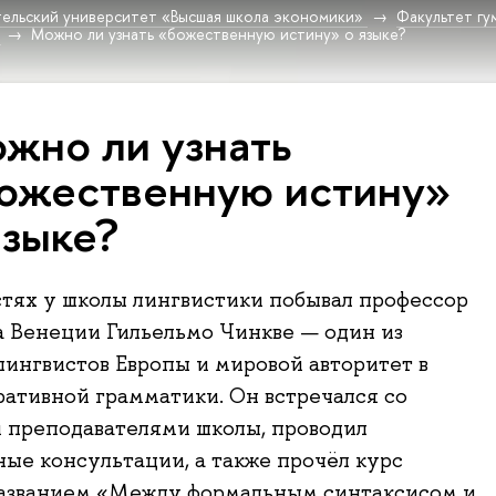
ельский университет «Высшая школа экономики»
Факультет гу
Можно ли узнать «божественную истину» о языке?
жно ли узнать
ожественную истину»
языке?
стях у школы лингвистики побывал профессор
 Венеции Гильельмо Чинкве — один из
ингвистов Европы и мировой авторитет в
ративной грамматики. Он встречался со
 преподавателями школы, проводил
ые консультации, а также прочёл курс
названием «Между формальным синтаксисом и