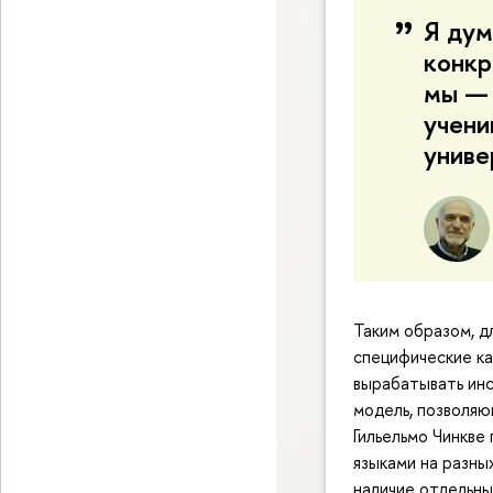
Я дум
конкр
мы — 
учени
униве
Таким образом, д
специфические ка
вырабатывать инс
модель, позволяю
Гильельмо Чинкве
языками на разных
наличие отдельных