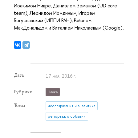
Иоакимом Нивре, Даниэлем Земаном (UD core
team), Леонидом Иомдиным, Игорем
Богуславским (ИППИ РАН), Райаном
МакДональдом и Виталием Николаевым (Google).
Дата
17 мая, 2016 г.
Рубрики
Наука
Темы
исследования и аналитика
репортаж о событии