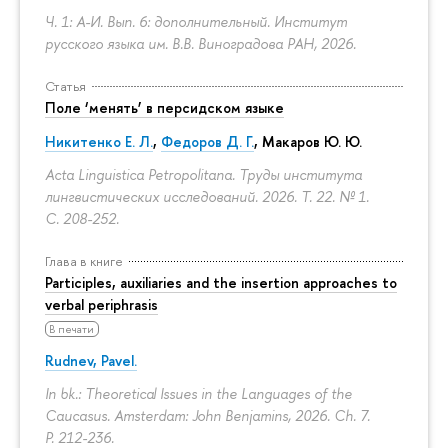
Ч. 1: А-И. Вып. 6: дополнительный. Институт
русского языка им. В.В. Виноградова РАН, 2026.
Статья
Поле ‘менять’ в персидском языке
Никитенко Е. Л.
,
Федоров Д. Г.
,
Макаров Ю. Ю.
Acta Linguistica Petropolitana. Труды института
лингвистических исследований. 2026. Т. 22. № 1.
С. 208-252.
Глава в книге
Participles, auxiliaries and the insertion approaches to
verbal periphrasis
В печати
Rudnev, Pavel.
In bk.: Theoretical Issues in the Languages of the
Caucasus. Amsterdam: John Benjamins, 2026. Ch. 7.
P. 212-236.