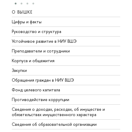
О ВЫШКЕ
ОБР
Цифры и факты
Лице
Руководство и структура
Довуз
Устойчивое развитие в НИУ ВШЭ
Олим
Преподаватели и сотрудники
Прием
Корпуса и общежития
Вышк
Закупки
Прием
Обращения граждан в НИУ ВШЭ
Аспир
Фонд целевого капитала
Допол
Противодействие коррупции
Центр
Сведения о доходах, расходах, об имуществе и
Бизне
обязательствах имущественного характера
Образ
Сведения об образовательной организации
Обрат