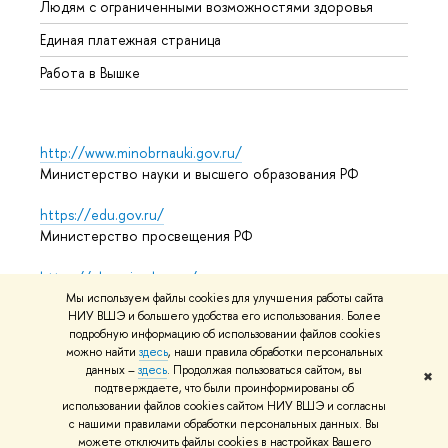
Людям с ограниченными возможностями здоровья
Единая платежная страница
Работа в Вышке
http://www.minobrnauki.gov.ru/
Министерство науки и высшего образования РФ
https://edu.gov.ru/
Министерство просвещения РФ
https://elearning.hse.ru/mooc
Массовые открытые онлайн-курсы
Мы используем файлы cookies для улучшения работы сайта
НИУ ВШЭ и большего удобства его использования. Более
подробную информацию об использовании файлов cookies
можно найти
здесь
, наши правила обработки персональных
© НИУ ВШЭ 1993–2026
Адреса и контакты
Условия
данных –
здесь
. Продолжая пользоваться сайтом, вы
✖
подтверждаете, что были проинформированы об
использования материалов
Политика конфиденциальности
использовании файлов cookies сайтом НИУ ВШЭ и согласны
Карта сайта
с нашими правилами обработки персональных данных. Вы
можете отключить файлы cookies в настройках Вашего