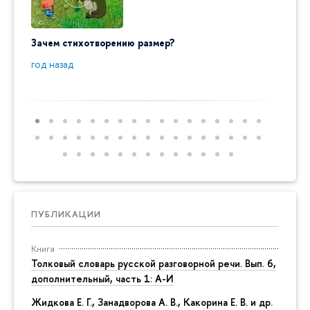
Зачем стихотворению размер?
"Ай да
пробл
год назад
год на
ПУБЛИКАЦИИ
Книга
Толковый словарь русской разговорной речи. Вып. 6,
дополнительный, часть 1: А-И
Жидкова Е. Г., Занадворова А. В., Какорина Е. В. и др.