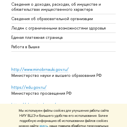
Сведения о доходах, расходах, об имуществе и
Бизне
обязательствах имущественного характера
Образ
Сведения об образовательной организации
Обрат
Людям с ограниченными возможностями здоровья
Единая платежная страница
Работа в Вышке
http://www.minobrnauki.gov.ru/
Министерство науки и высшего образования РФ
https://edu.gov.ru/
Министерство просвещения РФ
https://elearning.hse.ru/mooc
Массовые открытые онлайн-курсы
Мы используем файлы cookies для улучшения работы сайта
НИУ ВШЭ и большего удобства его использования. Более
подробную информацию об использовании файлов cookies
можно найти
здесь
, наши правила обработки персональных