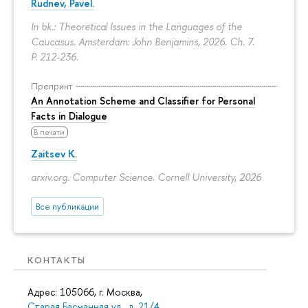
Rudnev, Pavel.
In bk.: Theoretical Issues in the Languages of the
Caucasus. Amsterdam: John Benjamins, 2026. Ch. 7.
P. 212-236.
Препринт
An Annotation Scheme and Classifier for Personal
Facts in Dialogue
В печати
Zaitsev K.
arxiv.org. Computer Science. Cornell University, 2026
Все публикации
КОНТАКТЫ
Адрес: 105066, г. Москва,
Старая Басманная ул., д. 21/4