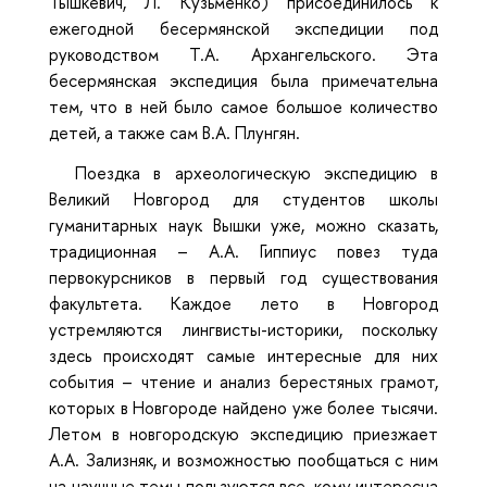
Тышкевич, Л. Кузьменко) присоединилось к
ежегодной бесермянской экспедиции под
руководством Т.А. Архангельского. Эта
бесермянская экспедиция была примечательна
тем, что в ней было самое большое количество
детей, а также сам В.А. Плунгян.
Поездка в археологическую экспедицию в
Великий Новгород для студентов школы
гуманитарных наук Вышки уже, можно сказать,
традиционная – А.А. Гиппиус повез туда
первокурсников в первый год существования
факультета. Каждое лето в Новгород
устремляются лингвисты-историки, поскольку
здесь происходят самые интересные для них
события – чтение и анализ берестяных грамот,
которых в Новгороде найдено уже более тысячи.
Летом в новгородскую экспедицию приезжает
А.А. Зализняк, и возможностью пообщаться с ним
на научные темы пользуются все, кому интересна