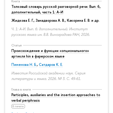
Книга
Толковый словарь русской разговорной речи. Вып. 6,
дополнительный, часть 1: А-И
Жидкова Е. Г., Занадворова А. В., Какорина Е. В. и др.
Ч. 1: А-И. Вып. 6: дополнительный. Институт
русского языка им. В.В. Виноградова РАН, 2026.
Статья
Происхождение и функции «опционального»
артикля hin в фарерском языке
Пименова Н. Б.
,
Сатдаров К. Е.
Известия Российской академии наук. Серия
литературы и языка. 2026. № 3.
С. 49-61.
Глава в книге
Participles, auxiliaries and the insertion approaches to
verbal periphrasis
В печати