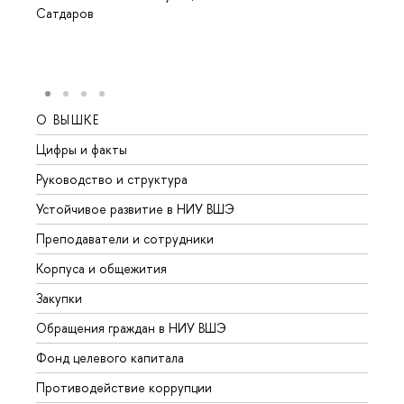
Сатдаров
О ВЫШКЕ
ОБР
Цифры и факты
Лице
Руководство и структура
Довуз
Устойчивое развитие в НИУ ВШЭ
Олим
Преподаватели и сотрудники
Прием
Корпуса и общежития
Вышк
Закупки
Прием
Обращения граждан в НИУ ВШЭ
Аспир
Фонд целевого капитала
Допол
Противодействие коррупции
Центр