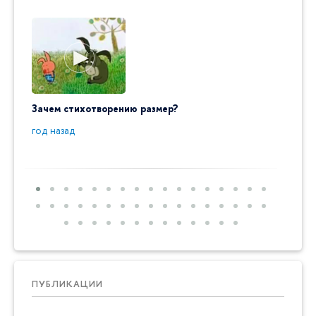
Зачем стихотворению размер?
"Ай да
пробл
год назад
год на
ПУБЛИКАЦИИ