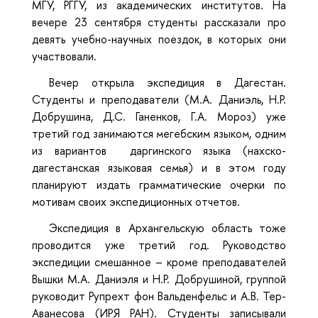
МГУ, РГГУ, из академических институтов. На
вечере 23 сентября студенты рассказали про
девять учебно-научных поездок, в которых они
участвовали.
Вечер открыла экспедиция в Дагестан.
Студенты и преподаватели (М.А. Даниэль, Н.Р.
Добрушина, Д.С. Ганенков, Г.А. Мороз) уже
третий год занимаются мегебским языком, одним
из вариантов даргинского языка (нахско-
дагестанская языковая семья) и в этом году
планируют издать грамматические очерки по
мотивам своих экспедиционных отчетов.
Экспедиция в Архангельскую область тоже
проводится уже третий год. Руководство
экспедиции смешанное – кроме преподавателей
Вышки М.А. Даниэля и Н.Р. Добрушиной, группой
руководит Рупрехт фон Вальденфельс и А.В. Тер-
Аванесова (ИРЯ РАН). Студенты записывали