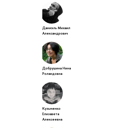
Даниэль Михаил
Александрович
Добрушина Нина
Роландовна
Кузьменко
Елизавета
Алексеевна