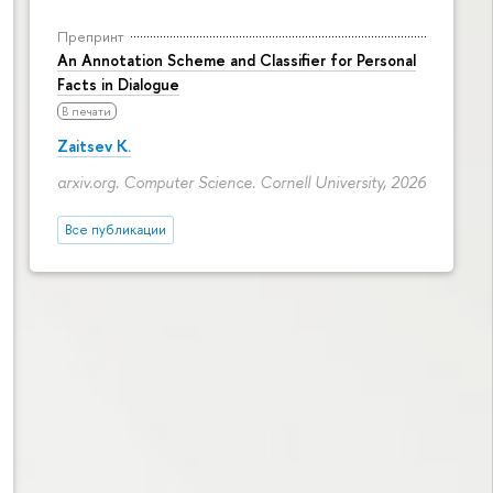
Препринт
An Annotation Scheme and Classifier for Personal
Facts in Dialogue
В печати
Zaitsev K.
arxiv.org. Computer Science. Cornell University, 2026
Все публикации