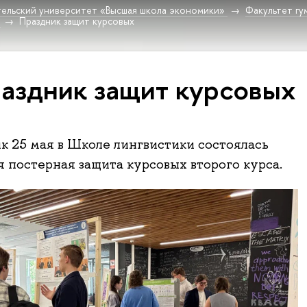
ельский университет «Высшая школа экономики»
Факультет гу
Праздник защит курсовых
аздник защит курсовых
к 25 мая в Школе лингвистики состоялась
 постерная защита курсовых второго курса.