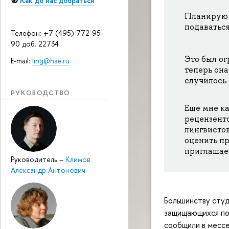
🧭
Как до нас добраться
Планирую 
подаватьс
Телефон: +7 (495) 772-95-
90 доб. 22734
Это был ог
E-mail:
ling@hse.ru
теперь она
случилось 
РУКОВОДСТВО
Еще мне ка
рецензенто
лингвистов
оценить пр
приглашаем
Руководитель
–
Климов
Александр Антонович
Большинству студ
защищающихся по
сообщили в месс