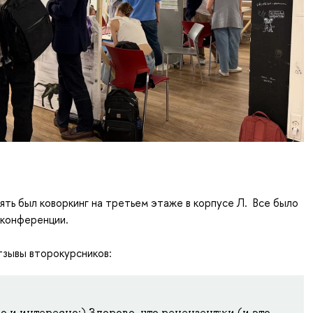
ть был коворкинг на третьем этаже в корпусе Л. Все было
 конференции.
тзывы второкурсников:
о и интересно:) Здорово, что рецензент:ки (и это