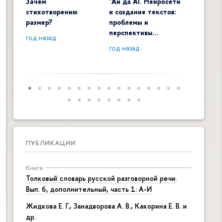
Зачем
"Ай да AI. Нейросети
Digital 
стихотворению
и создание текстов:
общенау
размер?
проблемы и
контекс
перспективы…
год назад
год наза
год назад
ПУБЛИКАЦИИ
Книга
Толковый словарь русской разговорной речи.
Вып. 6, дополнительный, часть 1: А-И
Жидкова Е. Г., Занадворова А. В., Какорина Е. В. и
др.