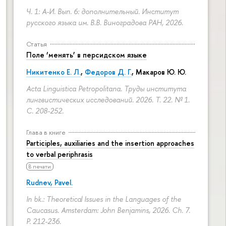
Ч. 1: А-И. Вып. 6: дополнительный. Институт
русского языка им. В.В. Виноградова РАН, 2026.
Статья
Поле ‘менять’ в персидском языке
Никитенко Е. Л.
,
Федоров Д. Г.
,
Макаров Ю. Ю.
Acta Linguistica Petropolitana. Труды института
лингвистических исследований. 2026. Т. 22. № 1.
С. 208-252.
Глава в книге
Participles, auxiliaries and the insertion approaches
to verbal periphrasis
В печати
Rudnev, Pavel.
In bk.: Theoretical Issues in the Languages of the
Caucasus. Amsterdam: John Benjamins, 2026. Ch. 7.
P. 212-236.