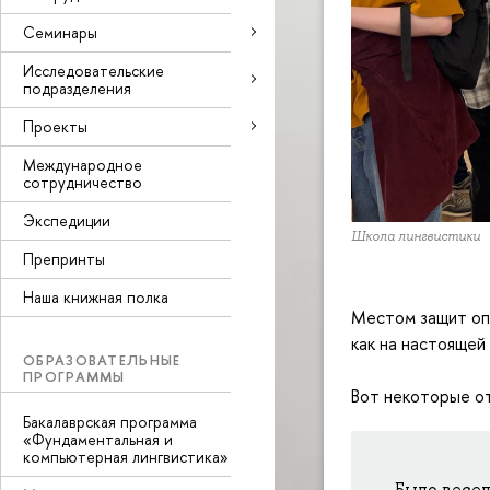
Семинары
Исследовательские
подразделения
Проекты
Международное
сотрудничество
Экспедиции
Школа лингвистики
Препринты
Наша книжная полка
Местом защит опя
как на настоящей
ОБРАЗОВАТЕЛЬНЫЕ
ПРОГРАММЫ
Вот некоторые о
Бакалаврская программа
«Фундаментальная и
компьютерная лингвистика»
Было весел