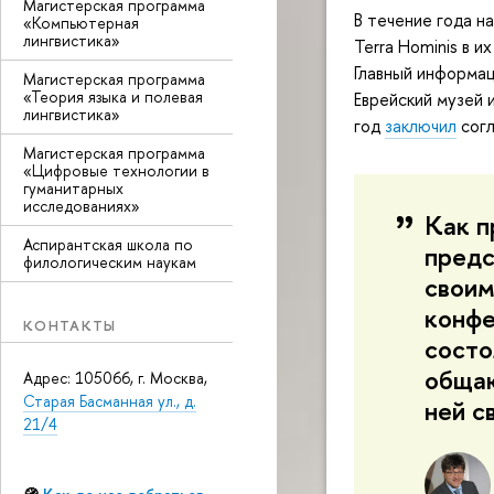
Магистерская программа
В течение года н
«Компьютерная
лингвистика»
Terra Hominis в 
Главный информац
Магистерская программа
«Теория языка и полевая
Еврейский музей 
лингвистика»
год
заключил
согл
Магистерская программа
«Цифровые технологии в
гуманитарных
исследованиях»
Как п
Аспирантская школа по
предс
филологическим наукам
своим
конфе
КОНТАКТЫ
состо
общаю
Адрес: 105066, г. Москва,
Старая Басманная ул., д.
ней с
21/4