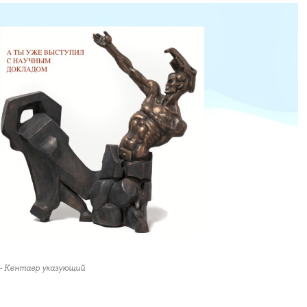
- Кентавр указующий