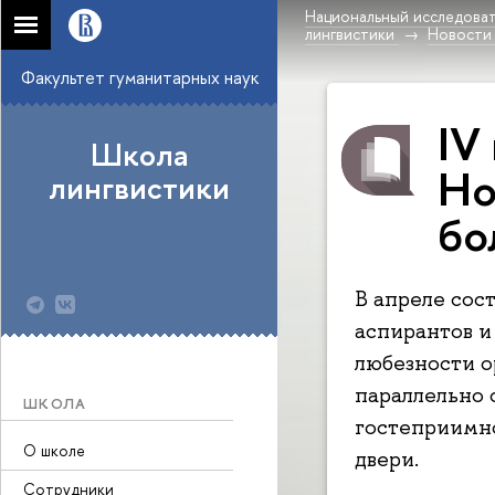
Национальный исследоват
лингвистики
Новости
Факультет гуманитарных наук
IV
Школа
Ho
лингвистики
бо
В апреле сос
аспирантов и
любезности о
параллельно 
ШКОЛА
гостеприимно
О школе
двери.
Сотрудники