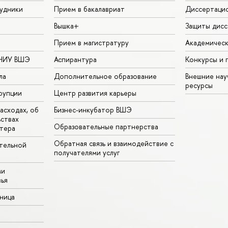
удники
Прием в бакалавриат
Диссертаци
Вышка+
Защиты дисс
Прием в магистратуру
Академическ
 НИУ ВШЭ
Аспирантура
Конкурсы и 
ла
Дополнительное образование
Внешние на
ресурсы
рупции
Центр развития карьеры
асходах, об
Бизнес-инкубатор ВШЭ
ьствах
Образовательные партнерства
тера
Обратная связь и взаимодействие с
тельной
получателями услуг
ми
ья
аница