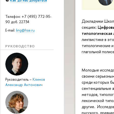
🧭
Как до нас добраться
Телефон: +7 (495) 772-95-
Докладчики Школы
90 доб. 22734
секциях:
Цифровы
E-mail:
ling@hse.ru
типологическая 
лингвистике в эт
типологические и
РУКОВОДСТВО
глагольной полис
Молодые исследо
своими серьезным
Руководитель
–
Климов
среди которых бы
Александр Антонович
сентенциальные а
методов, типолог
лексической типо
другие. Исследов
русского, древне