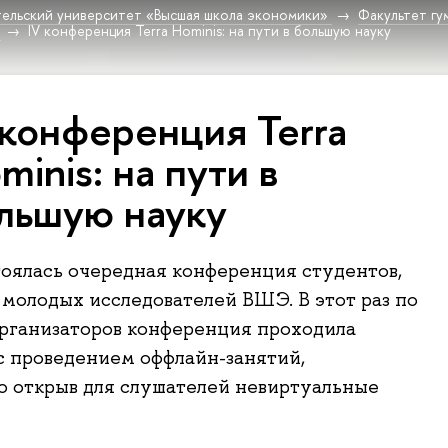
ельский университет «Высшая школа экономики»
Факультет гу
IV конференция Terra Hominis: на пути в большую науку
 конференция Terra
minis: на пути в
льшую науку
тоялась очередная конференция студентов,
 молодых исследователей ВШЭ. В этот раз по
рганизаторов конференция проходила
с проведением оффлайн-занятий,
 открыв для слушателей невиртуальные