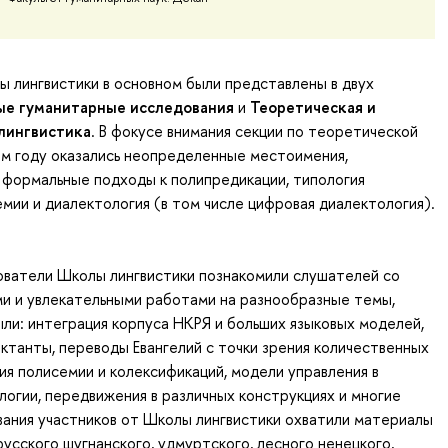
 лингвистики в основном были представлены в двух
е гуманитарные исследования
и
Теоретическая и
лингвистика
. В фокусе внимания секции по теоретической
ом году оказались неопределенные местоимения,
 формальные подходы к полипредикации, типология
емии и диалектология (в том числе цифровая диалектология).
ватели Школы лингвистики познакомили слушателей со
и и увлекательными работами на разнообразные темы,
ли: интеграция корпуса НКРЯ и больших языковых моделей,
ктанты, переводы Евангелий с точки зрения количественных
ия полисемии и колексификаций, модели управления в
логии, передвижения в различных конструкциях и многие
ания участников от Школы лингвистики охватили материалы
русского шугнанского, удмуртского, лесного ненецкого,