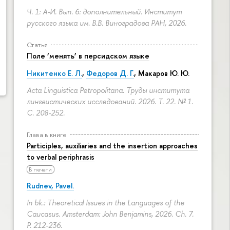
Ч. 1: А-И. Вып. 6: дополнительный. Институт
русского языка им. В.В. Виноградова РАН, 2026.
Статья
Поле ‘менять’ в персидском языке
Никитенко Е. Л.
,
Федоров Д. Г.
,
Макаров Ю. Ю.
Acta Linguistica Petropolitana. Труды института
лингвистических исследований. 2026. Т. 22. № 1.
С. 208-252.
Глава в книге
Participles, auxiliaries and the insertion approaches
to verbal periphrasis
В печати
Rudnev, Pavel.
In bk.: Theoretical Issues in the Languages of the
Caucasus. Amsterdam: John Benjamins, 2026. Ch. 7.
P. 212-236.