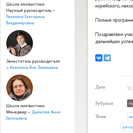
Школа лингвистики:
корейского, нахск
Научный руководитель
–
Рахилина Екатерина
Полные программ
Владимировна
Поздравляем уча
дальнейших успех
Заместитель руководителя
–
Ахапкина Яна Эмильевна
Дата
11
Рубрики
На
Школа лингвистики:
Менеджер
–
Дьячкова Анна
Темы
в
Евгеньевна
репор