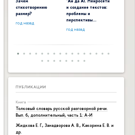
Зачем
"Ай да AI. Нейросети
Digital 
стихотворению
и создание текстов:
общенау
размер?
проблемы и
контекс
перспективы…
год назад
год наза
год назад
ПУБЛИКАЦИИ
Книга
Толковый словарь русской разговорной речи.
Вып. 6, дополнительный, часть 1: А-И
Жидкова Е. Г., Занадворова А. В., Какорина Е. В. и
др.