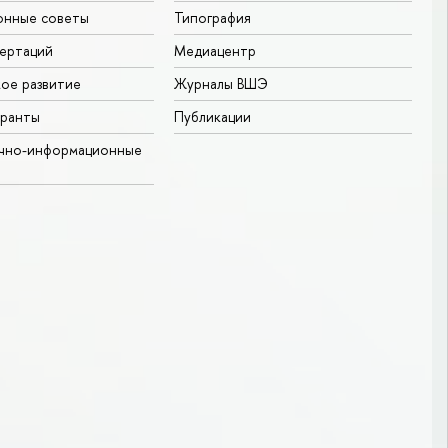
онные советы
Типография
ертаций
Медиацентр
ое развитие
Журналы ВШЭ
гранты
Публикации
учно-информационные