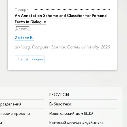
Препринт
An Annotation Scheme and Classifier for Personal
Facts in Dialogue
В печати
Zaitsev K.
arxiv.org. Computer Science. Cornell University, 2026
Все публикации
РЕСУРСЫ
разделения
Библиотека
льские проекты
Издательский дом ВШЭ
и
Книжный магазин «БукВышка»