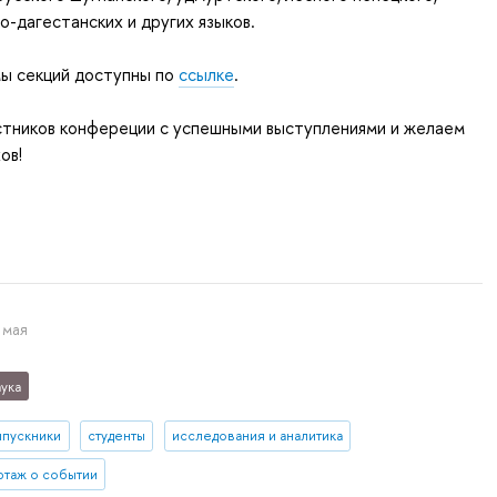
о-дагестанских и других языков.
ы секций доступны по
ссылке
.
стников конфереции с успешными выступлениями и желаем
ов!
 мая
ука
ыпускники
студенты
исследования и аналитика
таж о событии