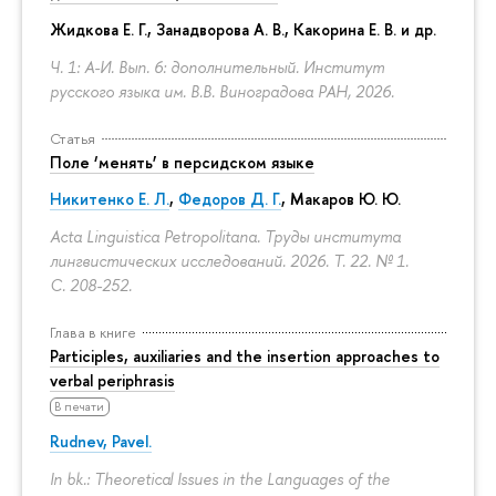
Жидкова Е. Г., Занадворова А. В., Какорина Е. В. и др.
Ч. 1: А-И. Вып. 6: дополнительный. Институт
русского языка им. В.В. Виноградова РАН, 2026.
Статья
Поле ‘менять’ в персидском языке
Никитенко Е. Л.
,
Федоров Д. Г.
,
Макаров Ю. Ю.
Acta Linguistica Petropolitana. Труды института
лингвистических исследований. 2026. Т. 22. № 1.
С. 208-252.
Глава в книге
Participles, auxiliaries and the insertion approaches to
verbal periphrasis
В печати
Rudnev, Pavel.
In bk.: Theoretical Issues in the Languages of the