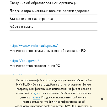
Сведения об образовательной организации
Обрат
Людям с ограниченными возможностями здоровья
Единая платежная страница
Работа в Вышке
http://www.minobrnauki.gov.ru/
Министерство науки и высшего образования РФ
https://edu.gov.ru/
Министерство просвещения РФ
https://elearning.hse.ru/mooc
Массовые открытые онлайн-курсы
Мы используем файлы cookies для улучшения работы сайта
НИУ ВШЭ и большего удобства его использования. Более
подробную информацию об использовании файлов cookies
можно найти
здесь
, наши правила обработки персональных
данных –
здесь
. Продолжая пользоваться сайтом, вы
© НИУ ВШЭ 1993–2026
Адреса и контакты
Условия
✖
подтверждаете, что были проинформированы об
использования материалов
Политика конфиденциальности
использовании файлов cookies сайтом НИУ ВШЭ и согласны
Карта сайта