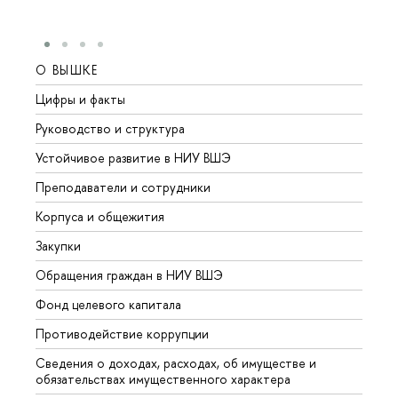
О ВЫШКЕ
ОБР
Цифры и факты
Лице
Руководство и структура
Довуз
Устойчивое развитие в НИУ ВШЭ
Олим
Преподаватели и сотрудники
Прием
Корпуса и общежития
Вышк
Закупки
Прием
Обращения граждан в НИУ ВШЭ
Аспир
Фонд целевого капитала
Допол
Противодействие коррупции
Центр
Сведения о доходах, расходах, об имуществе и
Бизне
обязательствах имущественного характера
Образ