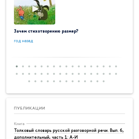
Зачем стихотворению размер?
"Ай да
пробл
год назад
год на
ПУБЛИКАЦИИ
Книга
Толковый словарь русской разговорной речи. Вып. 6,
дополнительный, часть 1: А-И