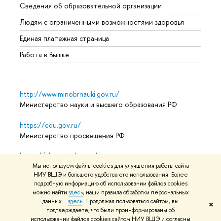
Сведения об образовательной организации
Обрат
Людям с ограниченными возможностями здоровья
Единая платежная страница
Работа в Вышке
http://www.minobrnauki.gov.ru/
Министерство науки и высшего образования РФ
https://edu.gov.ru/
Министерство просвещения РФ
https://elearning.hse.ru/mooc
Массовые открытые онлайн-курсы
Мы используем файлы cookies для улучшения работы сайта
НИУ ВШЭ и большего удобства его использования. Более
подробную информацию об использовании файлов cookies
можно найти
здесь
, наши правила обработки персональных
данных –
здесь
. Продолжая пользоваться сайтом, вы
© НИУ ВШЭ 1993–2026
Адреса и контакты
Условия
✖
подтверждаете, что были проинформированы об
использования материалов
Политика конфиденциальности
использовании файлов cookies сайтом НИУ ВШЭ и согласны
Карта сайта