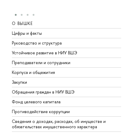
О ВЫШКЕ
ОБР
Цифры и факты
Лице
Руководство и структура
Довуз
Устойчивое развитие в НИУ ВШЭ
Олим
Преподаватели и сотрудники
Прием
Корпуса и общежития
Вышк
Закупки
Прием
Обращения граждан в НИУ ВШЭ
Аспир
Фонд целевого капитала
Допол
Противодействие коррупции
Центр
Сведения о доходах, расходах, об имуществе и
Бизне
обязательствах имущественного характера
Образ