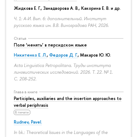
Жидкова Е. Г., Занадворова А. В., Какорина Е. В. и др.
Ч. 1: А-И. Вып. 6: дополнительный. Институт
русского языка им. В.В. Виноградова РАН, 2026.
Статья
Поле ‘менять’ в персидском языке
Никитенко Е. Л.
,
Федоров Д. Г.
,
Макаров Ю. Ю.
Acta Linguistica Petropolitana. Труды института
лингвистических исследований. 2026. Т. 22. № 1.
С. 208-252.
Глава в книге
Participles, auxiliaries and the insertion approaches to
verbal periphrasis
В печати
Rudnev, Pavel.
In bk.: Theoretical Issues in the Languages of the