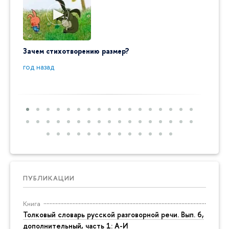
Зачем стихотворению размер?
"Ай да
пробл
год назад
год на
ПУБЛИКАЦИИ
Книга
Толковый словарь русской разговорной речи. Вып. 6,
дополнительный, часть 1: А-И