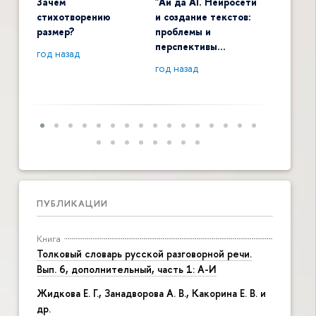
Зачем
"Ай да AI. Нейросети
Digital 
стихотворению
и создание текстов:
общенау
размер?
проблемы и
контекс
перспективы…
год назад
год наза
год назад
ПУБЛИКАЦИИ
Книга
Толковый словарь русской разговорной речи.
Вып. 6, дополнительный, часть 1: А-И
Жидкова Е. Г., Занадворова А. В., Какорина Е. В. и
др.