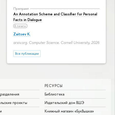
Препринт
An Annotation Scheme and Classifier for Personal
Facts in Dialogue
В печати
Zaitsev K.
arxiv.org. Computer Science. Cornell University, 2026
Все публикации
РЕСУРСЫ
разделения
Библиотека
льские проекты
Издательский дом ВШЭ
и
Книжный магазин «БукВышка»