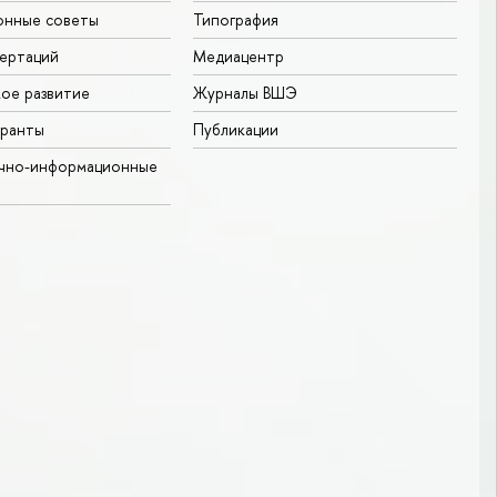
онные советы
Типография
ертаций
Медиацентр
ое развитие
Журналы ВШЭ
гранты
Публикации
учно-информационные