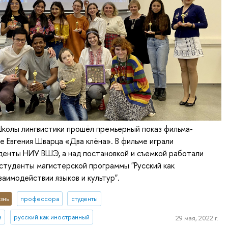
Школы лингвистики прошёл премьерный показ фильма-
се Евгения Шварца «Два клёна». В фильме играли
денты НИУ ВШЭ, а над постановкой и съемкой работали
студенты магистерской программы "Русский как
заимодействии языков и культур".
знь
профессора
студенты
и
русский как иностранный
29 мая, 2022 г.