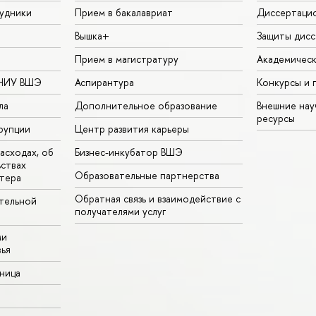
удники
Прием в бакалавриат
Диссертаци
Вышка+
Защиты дисс
Прием в магистратуру
Академическ
 НИУ ВШЭ
Аспирантура
Конкурсы и 
ла
Дополнительное образование
Внешние на
ресурсы
рупции
Центр развития карьеры
асходах, об
Бизнес-инкубатор ВШЭ
ьствах
Образовательные партнерства
тера
Обратная связь и взаимодействие с
тельной
получателями услуг
ми
ья
аница