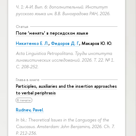
Ч. 1: А-И. Вып. 6: дополнительный. Институт
русского языка им. В.В. Виноградова РАН, 2026.
Статья
Поле ‘менять’ в персидском языке
Никитенко Е. Л.
,
Федоров Д. Г.
,
Макаров Ю. Ю.
Acta Linguistica Petropolitana. Труды института
лингвистических исследований. 2026. Т. 22. № 1.
С. 208-252.
Глава в книге
Participles, auxiliaries and the insertion approaches
to verbal periphrasis
В печати
Rudnev, Pavel.
In bk.: Theoretical Issues in the Languages of the
Caucasus. Amsterdam: John Benjamins, 2026. Ch. 7.
P. 212-236.