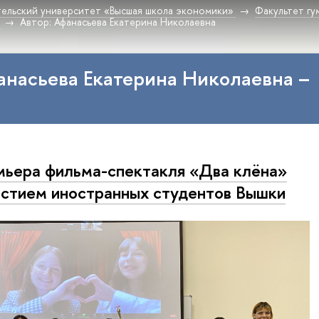
ельский университет «Высшая школа экономики»
Факультет гу
Автор: Афанасьева Екатерина Николаевна
анасьева Екатерина Николаевна –
ьера фильма-спектакля «Два клёна»
астием иностранных студентов Вышки