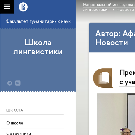
Национальный исследоват
лингвистики
Новости
Факультет гуманитарных наук
Автор: Аф
Школа
Новости
лингвистики
Прем
с уч
ШКОЛА
О школе
Сотрудники