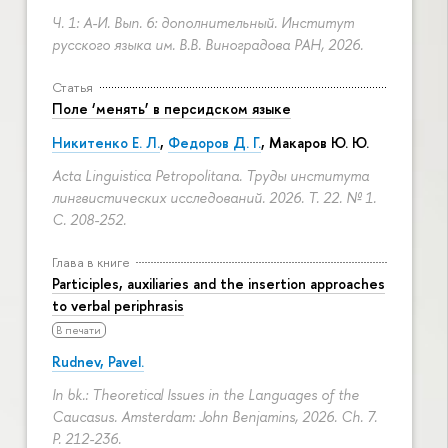
Ч. 1: А-И. Вып. 6: дополнительный. Институт
русского языка им. В.В. Виноградова РАН, 2026.
Статья
Поле ‘менять’ в персидском языке
Никитенко Е. Л.
,
Федоров Д. Г.
,
Макаров Ю. Ю.
Acta Linguistica Petropolitana. Труды института
лингвистических исследований. 2026. Т. 22. № 1.
С. 208-252.
Глава в книге
Participles, auxiliaries and the insertion approaches
to verbal periphrasis
В печати
Rudnev, Pavel.
In bk.: Theoretical Issues in the Languages of the
Caucasus. Amsterdam: John Benjamins, 2026. Ch. 7.
P. 212-236.