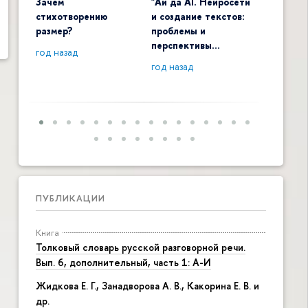
Зачем
"Ай да AI. Нейросети
Digital 
стихотворению
и создание текстов:
общенау
размер?
проблемы и
контекс
перспективы…
год назад
год наза
год назад
ПУБЛИКАЦИИ
Книга
Толковый словарь русской разговорной речи.
Вып. 6, дополнительный, часть 1: А-И
Жидкова Е. Г., Занадворова А. В., Какорина Е. В. и
др.