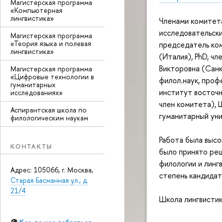
Магистерская программа
«Компьютерная
лингвистика»
Членами комитет
исследовательски
Магистерская программа
«Теория языка и полевая
председатель ком
лингвистика»
(Италия), PhD, чл
Викторовна (Санк
Магистерская программа
«Цифровые технологии в
филол.наук, проф
гуманитарных
институт восточн
исследованиях»
член комитета), 
Аспирантская школа по
гуманитарный уни
филологическим наукам
Работа была высо
КОНТАКТЫ
было принято ре
филологии и лин
Адрес: 105066, г. Москва,
степень кандидат
Старая Басманная ул., д.
21/4
Школа лингвистик