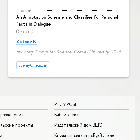
Препринт
An Annotation Scheme and Classifier for Personal
Facts in Dialogue
В печати
Zaitsev K.
arxiv.org. Computer Science. Cornell University, 2026
Все публикации
РЕСУРСЫ
разделения
Библиотека
льские проекты
Издательский дом ВШЭ
и
Книжный магазин «БукВышка»