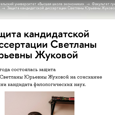
ельский университет «Высшая школа экономики»
Факультет гу
Защита кандидатской диссертации Светланы Юрьевны Жуков
щита кандидатской
ссертации Светланы
ьевны Жуковой
 года состоялась защита
 Светланы Юрьевны Жуковой на соискание
ни кандидата филологических наук.