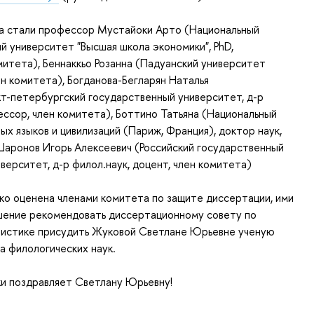
а стали профессор Мустайоки Арто (Национальный
й университет "Высшая школа экономики", PhD,
итета), Беннаккьо Розанна (Падуанский университет
ен комитета), Богданова-Бегларян Наталья
т-петербургский государственный университет, д-р
ессор, член комитета), Боттино Татьяна (Национальный
ых языков и цивилизаций (Париж, Франция), доктор наук,
Шаронов Игорь Алексеевич (Российский государственный
верситет, д-р филол.наук, доцент, член комитета)
ко оценена членами комитета по защите диссертации, ими
шение рекомендовать диссертационному совету по
гвистике присудить Жуковой Светлане Юрьевне ученую
а филологических наук.
и поздравляет Светлану Юрьевну!