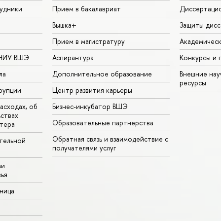
удники
Прием в бакалавриат
Диссертаци
Вышка+
Защиты дисс
Прием в магистратуру
Академическ
 НИУ ВШЭ
Аспирантура
Конкурсы и 
ла
Дополнительное образование
Внешние на
ресурсы
рупции
Центр развития карьеры
асходах, об
Бизнес-инкубатор ВШЭ
ьствах
Образовательные партнерства
тера
Обратная связь и взаимодействие с
тельной
получателями услуг
ми
ья
аница