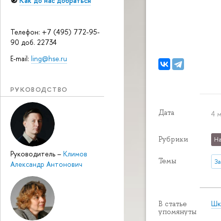
🧭
Как до нас добраться
Телефон: +7 (495) 772-95-
90 доб. 22734
E-mail:
ling@hse.ru
РУКОВОДСТВО
Дата
4 м
Рубрики
На
Руководитель
–
Климов
Темы
З
Александр Антонович
Шк
В статье
упомянуты