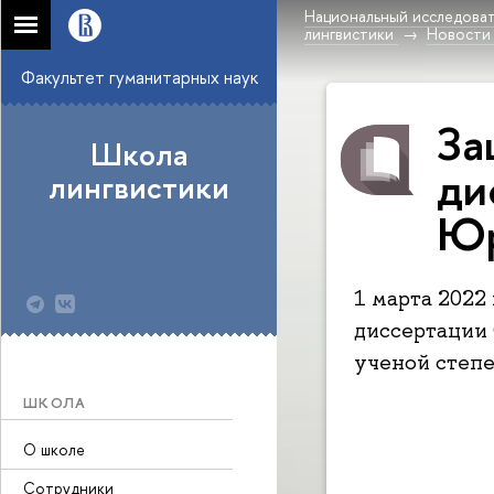
Национальный исследоват
лингвистики
Новости
Факультет гуманитарных наук
За
Школа
ди
лингвистики
Юр
1 марта 2022
диссертации
ученой степе
ШКОЛА
О школе
Сотрудники