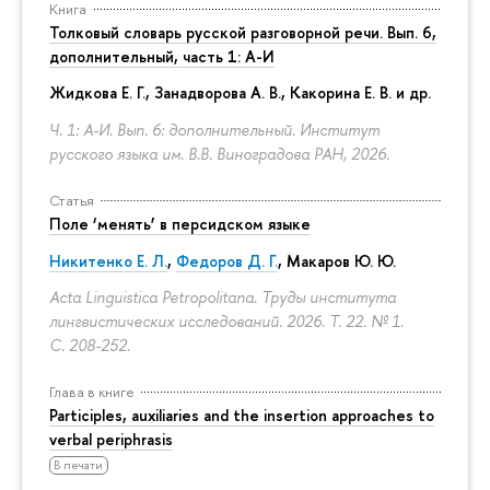
Книга
Толковый словарь русской разговорной речи. Вып. 6,
дополнительный, часть 1: А-И
Жидкова Е. Г., Занадворова А. В., Какорина Е. В. и др.
Ч. 1: А-И. Вып. 6: дополнительный. Институт
русского языка им. В.В. Виноградова РАН, 2026.
Статья
Поле ‘менять’ в персидском языке
Никитенко Е. Л.
,
Федоров Д. Г.
,
Макаров Ю. Ю.
Acta Linguistica Petropolitana. Труды института
лингвистических исследований. 2026. Т. 22. № 1.
С. 208-252.
Глава в книге
Participles, auxiliaries and the insertion approaches to
verbal periphrasis
В печати