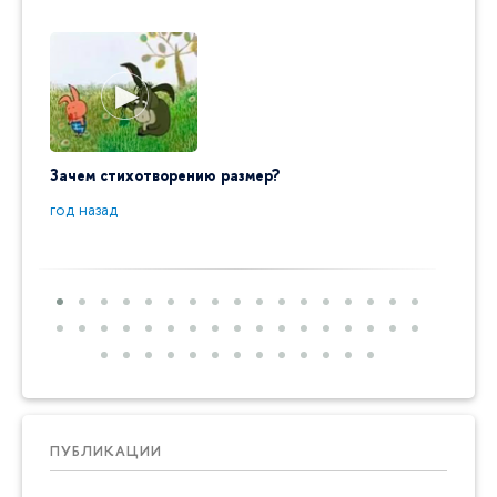
Зачем стихотворению размер?
"Ай да
пробл
год назад
год на
ПУБЛИКАЦИИ