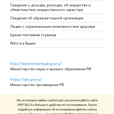
Сведения о доходах, расходах, об имуществе и
Бизне
обязательствах имущественного характера
Образ
Сведения об образовательной организации
Обрат
Людям с ограниченными возможностями здоровья
Единая платежная страница
Работа в Вышке
http://www.minobrnauki.gov.ru/
Министерство науки и высшего образования РФ
https://edu.gov.ru/
Министерство просвещения РФ
https://elearning.hse.ru/mooc
Массовые открытые онлайн-курсы
Мы используем файлы cookies для улучшения работы сайта
НИУ ВШЭ и большего удобства его использования. Более
подробную информацию об использовании файлов cookies