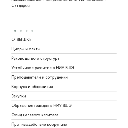
Сатдаров
О ВЫШКЕ
ОБР
Цифры и факты
Лице
Руководство и структура
Довуз
Устойчивое развитие в НИУ ВШЭ
Олим
Преподаватели и сотрудники
Прием
Корпуса и общежития
Вышк
Закупки
Прием
Обращения граждан в НИУ ВШЭ
Аспир
Фонд целевого капитала
Допол
Противодействие коррупции
Центр