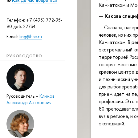
🧭
Как до нас добраться
Камчатском и Мо
— Какова специ
Телефон: +7 (495) 772-95-
90 доб. 22734
— Сначала, навер
человек, из них 
E-mail:
ling@hse.ru
Камчатском. В ре
экстремальный кл
РУКОВОДСТВО
территорией Росс
говорят местные 
краевом центре д
и технический ун
для рыбоперераб
прием идет на пе
Руководитель
–
Климов
профессии. Это н
Александр Антонович
80 преподавателе
вуз в регионе, и 
экспедиций.