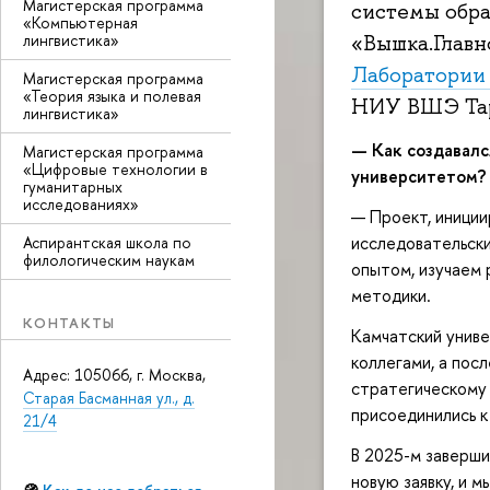
Магистерская программа
системы обра
«Компьютерная
лингвистика»
«Вышка.Главн
Лаборатории 
Магистерская программа
«Теория языка и полевая
НИУ ВШЭ Тар
лингвистика»
— Как создавалс
Магистерская программа
«Цифровые технологии в
университетом?
гуманитарных
исследованиях»
— Проект, иниции
исследовательски
Аспирантская школа по
филологическим наукам
опытом, изучаем 
методики.
КОНТАКТЫ
Камчатский униве
коллегами, а пос
Адрес: 105066, г. Москва,
стратегическому 
Старая Басманная ул., д.
присоединились к
21/4
В 2025-м заверши
новую заявку, и 