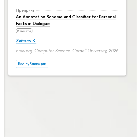
Препринт
An Annotation Scheme and Classifier for Personal
Facts in Dialogue
В печати
Zaitsev K.
arxiv.org. Computer Science. Cornell University, 2026
Все публикации