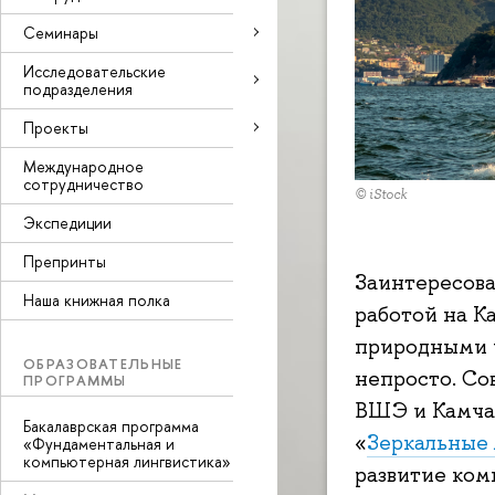
Семинары
Исследовательские
подразделения
Проекты
Международное
сотрудничество
© iStock
Экспедиции
Препринты
Заинтересова
Наша книжная полка
работой на К
природными 
ОБРАЗОВАТЕЛЬНЫЕ
непросто. С
ПРОГРАММЫ
ВШЭ и Камчат
Бакалаврская программа
«
Зеркальные
«Фундаментальная и
компьютерная лингвистика»
развитие ко