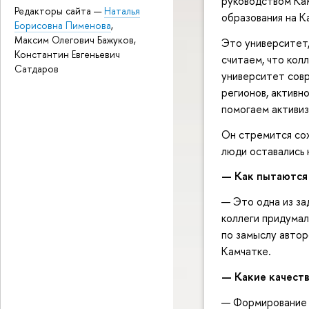
руководством Ка
Редакторы сайта —
Наталья
образования на К
Борисовна Пименова
,
Максим Олегович Бажуков,
Это университет,
Константин Евгеньевич
считаем, что кол
Сатдаров
университет совр
регионов, активн
помогаем активиз
Он стремится сох
люди оставались 
—
Как пытаются
— Это одна из за
коллеги придумал
по замыслу автор
Камчатке.
—
Какие качест
— Формирование 