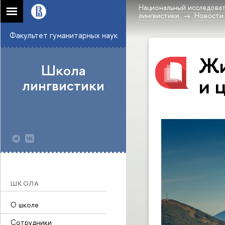
Национальный исследоват
лингвистики
Новости
Факультет гуманитарных наук
Жи
Школа
и 
лингвистики
ШКОЛА
О школе
Сотрудники