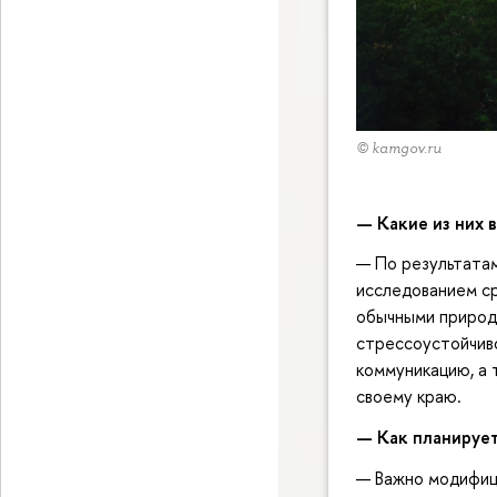
© kamgov.ru
—
Какие из них 
— По результатам
исследованием ср
обычными природ
стрессоустойчиво
коммуникацию, а 
своему краю.
—
Как планирует
— Важно модифиц