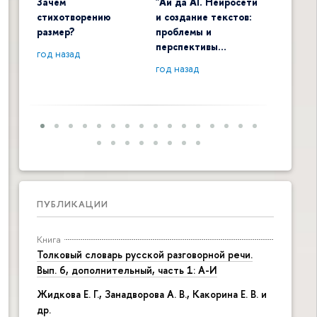
Зачем
"Ай да AI. Нейросети
Digital 
стихотворению
и создание текстов:
общенау
размер?
проблемы и
контекс
перспективы…
год назад
год наза
год назад
ПУБЛИКАЦИИ
Книга
Толковый словарь русской разговорной речи.
Вып. 6, дополнительный, часть 1: А-И
Жидкова Е. Г., Занадворова А. В., Какорина Е. В. и
др.