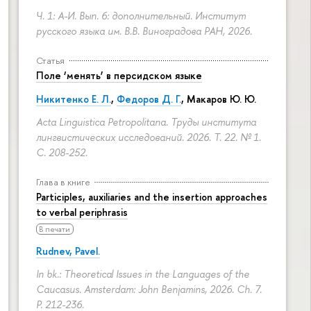
Ч. 1: А-И. Вып. 6: дополнительный. Институт
русского языка им. В.В. Виноградова РАН, 2026.
Статья
Поле ‘менять’ в персидском языке
Никитенко Е. Л.
,
Федоров Д. Г.
,
Макаров Ю. Ю.
Acta Linguistica Petropolitana. Труды института
лингвистических исследований. 2026. Т. 22. № 1.
С. 208-252.
Глава в книге
Participles, auxiliaries and the insertion approaches
to verbal periphrasis
В печати
Rudnev, Pavel.
In bk.: Theoretical Issues in the Languages of the
Caucasus. Amsterdam: John Benjamins, 2026. Ch. 7.
P. 212-236.