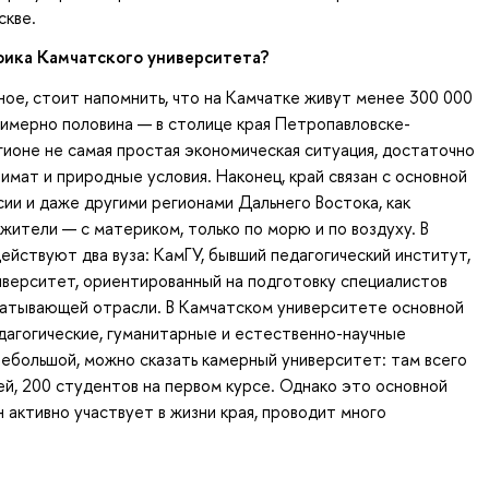
скве.
фика Камчатского университета?
ное, стоит напомнить, что на Камчатке живут менее 300 000
примерно половина — в столице края Петропавловске-
гионе не самая простая экономическая ситуация, достаточно
имат и природные условия. Наконец, край связан с основной
ии и даже другими регионами Дальнего Востока, как
жители — с материком, только по морю и по воздуху. В
ействуют два вуза: КамГУ, бывший педагогический институт,
иверситет, ориентированный на подготовку специалистов
атывающей отрасли. В Камчатском университете основной
дагогические, гуманитарные и естественно-научные
ебольшой, можно сказать камерный университет: там всего
й, 200 студентов на первом курсе. Однако это основной
он активно участвует в жизни края, проводит много