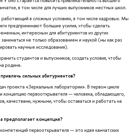
мГУ оно старается повысить привлекательность высшего
амчатке, в том числе для лучших выпускников местных школ.
 работающий в сложных условиях, в том числе кадровых. Мы
леги предпринимают большие усилия, чтобы сделать
еменным, интересным для абитуриентов из других
о заниматься не только образованием и наукой (мы как раз
ировать научные исследования).
ранить студентов и выпускников, создать условия, чтобы
на родине.
 привлечь сильных абитуриентов?
дач проекта «Зеркальные лаборатории». В первом цикле
и концепцию первооткрывателя — человека, обладающего,
ов, качествами, нужными, чтобы оставаться и работать на
ва предполагает концепция?
компетенций первооткрывателя — это идея камчатских