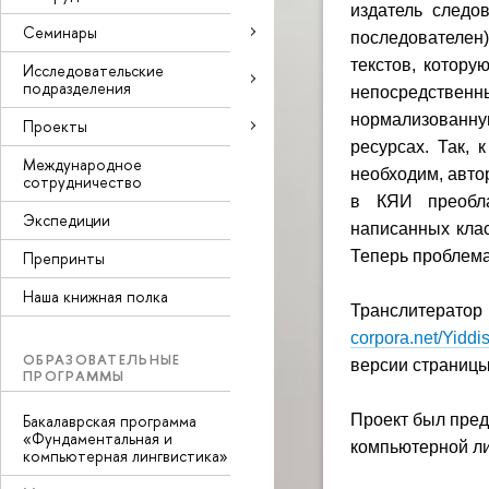
издатель следо
Семинары
последователен
текстов, котор
Исследовательские
подразделения
непосредстве
нормализованну
Проекты
ресурсах. Так, 
Международное
необходим, авто
сотрудничество
в КЯИ преобла
Экспедиции
написанных клас
Теперь проблема
Препринты
Наша книжная полка
Транслите
corpora.net/Yiddis
ОБРАЗОВАТЕЛЬНЫЕ
версии страницы
ПРОГРАММЫ
Бакалаврская программа
Проект был пре
«Фундаментальная и
компьютерной ли
компьютерная лингвистика»