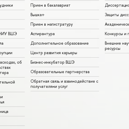
удники
Прием в бакалавриат
Диссертаци
Вышка+
Защиты дисс
Прием в магистратуру
Академическ
 НИУ ВШЭ
Аспирантура
Конкурсы и 
ла
Дополнительное образование
Внешние на
ресурсы
рупции
Центр развития карьеры
асходах, об
Бизнес-инкубатор ВШЭ
ьствах
Образовательные партнерства
тера
Обратная связь и взаимодействие с
тельной
получателями услуг
ми
ья
аница