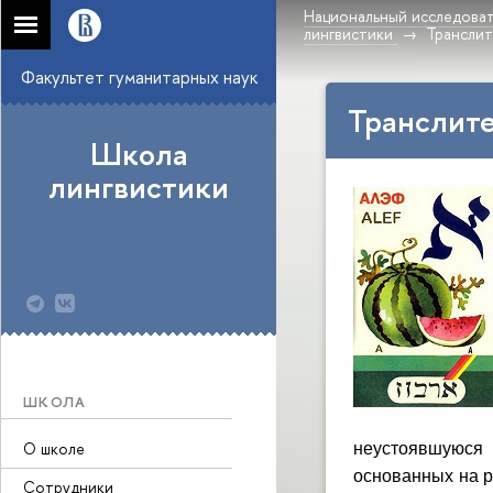
Национальный исследоват
лингвистики
Транслит
Факультет гуманитарных наук
Транслите
Школа
лингвистики
ШКОЛА
О школе
неустоявшуюся
основанных на р
Сотрудники