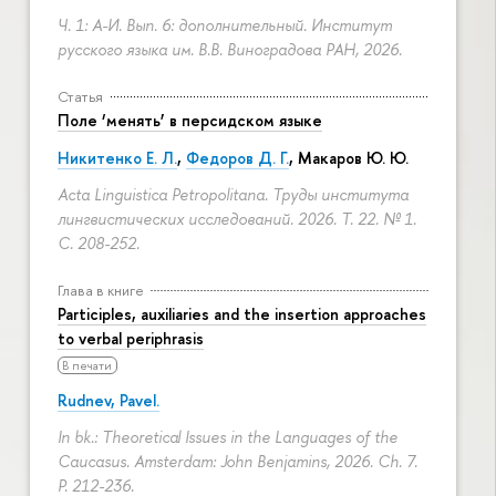
Ч. 1: А-И. Вып. 6: дополнительный. Институт
русского языка им. В.В. Виноградова РАН, 2026.
Статья
Поле ‘менять’ в персидском языке
Никитенко Е. Л.
,
Федоров Д. Г.
,
Макаров Ю. Ю.
Acta Linguistica Petropolitana. Труды института
лингвистических исследований. 2026. Т. 22. № 1.
С. 208-252.
Глава в книге
Participles, auxiliaries and the insertion approaches
to verbal periphrasis
В печати
Rudnev, Pavel.
In bk.: Theoretical Issues in the Languages of the
Caucasus. Amsterdam: John Benjamins, 2026. Ch. 7.
P. 212-236.