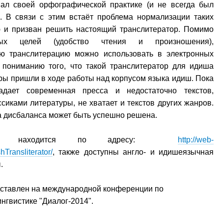
вал своей орфографической практике (и не всегда был
). В связи с этим встаёт проблема нормализации таких
ую и призван решить настоящий транслитератор. Помимо
нных целей (удобство чтения и произношения),
ю транслитерацию можно использовать в электронных
к пониманию того, что такой транслитератор для идиша
ры пришли в ходе работы над корпусом языка идиш. Пока
дает современная пресса и недостаточно текстов,
сиками литературы, не хватает и текстов других жанров.
 дисбаланса может быть успешно решена.
ратор находится по адресу:
http://web-
hTransliterator/
, также доступны англо- и идишеязычная
.
дставлен на международной конференции по
нгвистике "Диалог-2014".