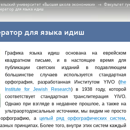
ельский университет «Высшая школа экономики»
Факультет гу
ератор для языка идиш
ратор для языка идиш
Графика языка идиш основана на еврейском
квадратном письме, и в настоящее время для
публикации светских изданий в подавляющем
большинстве случаев используется стандартная
орфография, разработанная Институтом YIVO (
the
Institute for Jewish Research
) в 1938 году, которой
соответствует стандартная транслитерация YIVO.
Однако при взгляде в недавнее прошлое, а также на
ультраортодоксальные источники, мы видим не просто
 орфографию, а
целый ряд орфографических систем
,
азных принципах. Более того, внутри этих систем каждый