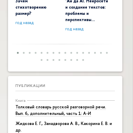
Зачем
"Ай да AI. Нейросети
Digital 
стихотворению
и создание текстов:
общенау
размер?
проблемы и
контекс
перспективы…
год назад
год наза
год назад
ПУБЛИКАЦИИ
Книга
Толковый словарь русской разговорной речи.
Вып. 6, дополнительный, часть 1: А-И
Жидкова Е. Г., Занадворова А. В., Какорина Е. В. и
др.