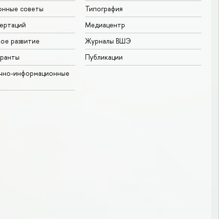
онные советы
Типография
ертаций
Медиацентр
ое развитие
Журналы ВШЭ
гранты
Публикации
учно-информационные