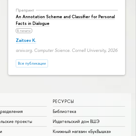
Препринт
An Annotation Scheme and Classifier for Personal
Facts in Dialogue
В печати
Zaitsev K.
arxiv.org. Computer Science. Cornell University, 2026
Все публикации
РЕСУРСЫ
разделения
Библиотека
льские проекты
Издательский дом ВШЭ
и
Книжный магазин «БукВышка»