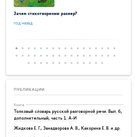
Зачем стихотворению размер?
"Ай да
пробл
год назад
год на
ПУБЛИКАЦИИ
Книга
Толковый словарь русской разговорной речи. Вып. 6,
дополнительный, часть 1: А-И
Жидкова Е. Г., Занадворова А. В., Какорина Е. В. и др.