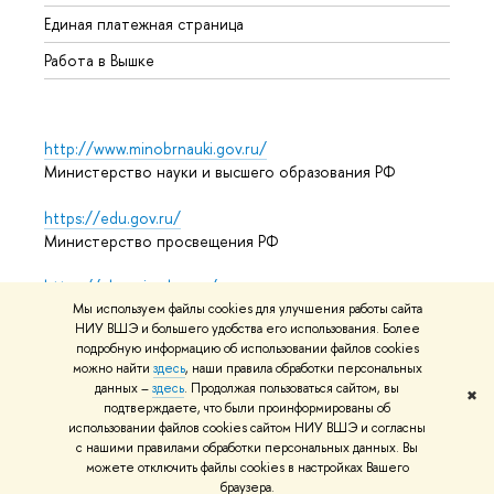
Единая платежная страница
Работа в Вышке
http://www.minobrnauki.gov.ru/
Министерство науки и высшего образования РФ
https://edu.gov.ru/
Министерство просвещения РФ
https://elearning.hse.ru/mooc
Массовые открытые онлайн-курсы
Мы используем файлы cookies для улучшения работы сайта
НИУ ВШЭ и большего удобства его использования. Более
подробную информацию об использовании файлов cookies
можно найти
здесь
, наши правила обработки персональных
данных –
здесь
. Продолжая пользоваться сайтом, вы
© НИУ ВШЭ 1993–2026
Адреса и контакты
Условия
✖
подтверждаете, что были проинформированы об
использования материалов
Политика конфиденциальности
использовании файлов cookies сайтом НИУ ВШЭ и согласны
Карта сайта
с нашими правилами обработки персональных данных. Вы
можете отключить файлы cookies в настройках Вашего
Редактору
браузера.