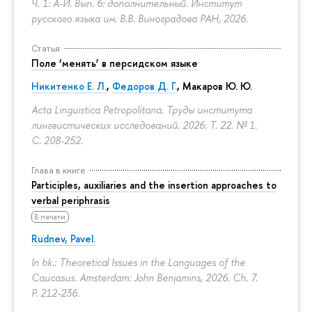
Ч. 1: А-И. Вып. 6: дополнительный. Институт
русского языка им. В.В. Виноградова РАН, 2026.
Статья
Поле ‘менять’ в персидском языке
Никитенко Е. Л.
,
Федоров Д. Г.
,
Макаров Ю. Ю.
Acta Linguistica Petropolitana. Труды института
лингвистических исследований. 2026. Т. 22. № 1.
С. 208-252.
Глава в книге
Participles, auxiliaries and the insertion approaches to
verbal periphrasis
В печати
Rudnev, Pavel.
In bk.: Theoretical Issues in the Languages of the
Caucasus. Amsterdam: John Benjamins, 2026. Ch. 7.
P. 212-236.