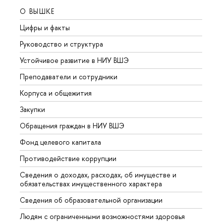
О ВЫШКЕ
ОБР
Цифры и факты
Лице
Руководство и структура
Довуз
Устойчивое развитие в НИУ ВШЭ
Олим
Преподаватели и сотрудники
Прием
Корпуса и общежития
Вышк
Закупки
Прием
Обращения граждан в НИУ ВШЭ
Аспир
Фонд целевого капитала
Допол
Противодействие коррупции
Центр
Сведения о доходах, расходах, об имуществе и
Бизне
обязательствах имущественного характера
Образ
Сведения об образовательной организации
Обрат
Людям с ограниченными возможностями здоровья