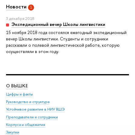
Новости
1
3 декабря 2018
Экспедиционный вечер Школы лингвистики
15 ноября 2018 года состоялся ежегодный экспедиционный
вечер Школы лингвистики. Студенты и сотрудники
рассказали о полевой лингвистической работе, которую
осуществляли в этом году.
О ВЫШКЕ
ОБ
Цифры и факты
Ли
Руководство и структура
Дов
Устойчивое развитие в НИУ ВШЭ
Ол
Преподаватели и сотрудники
При
Корпуса и общежития
Вы
Закупки
При