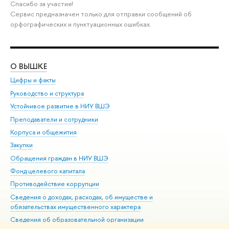
Спасибо за участие!
Сервис предназначен только для отправки сообщений об
орфографических и пунктуационных ошибках.
О ВЫШКЕ
ОБ
Цифры и факты
Ли
Руководство и структура
Дов
Устойчивое развитие в НИУ ВШЭ
Ол
Преподаватели и сотрудники
При
Корпуса и общежития
Вы
Закупки
При
Обращения граждан в НИУ ВШЭ
Ас
Фонд целевого капитала
До
Противодействие коррупции
Цен
Сведения о доходах, расходах, об имуществе и
Би
обязательствах имущественного характера
Об
Сведения об образовательной организации
Обр