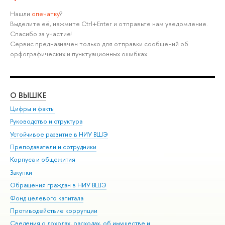
Нашли
опечатку
?
Выделите её, нажмите Ctrl+Enter и отправьте нам уведомление.
Спасибо за участие!
Сервис предназначен только для отправки сообщений об
орфографических и пунктуационных ошибках.
О ВЫШКЕ
ОБ
Цифры и факты
Ли
Руководство и структура
Дов
Устойчивое развитие в НИУ ВШЭ
Ол
Преподаватели и сотрудники
При
Корпуса и общежития
Вы
Закупки
При
Обращения граждан в НИУ ВШЭ
Ас
Фонд целевого капитала
До
Противодействие коррупции
Цен
Сведения о доходах, расходах, об имуществе и
Би