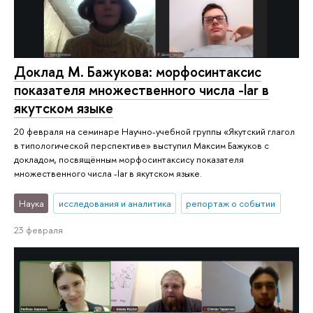
Доклад М. Бажукова: морфосинтаксис
показателя множественного числа -lar в
якутском языке
20 февраля на семинаре Научно-учебной группы «Якутский глагол
в типологической перспективе» выступил Максим Бажуков с
докладом, посвящённым морфосинтаксису показателя
множественного числа -lar в якутском языке.
Наука
исследования и аналитика
репортаж о событии
23 февраля