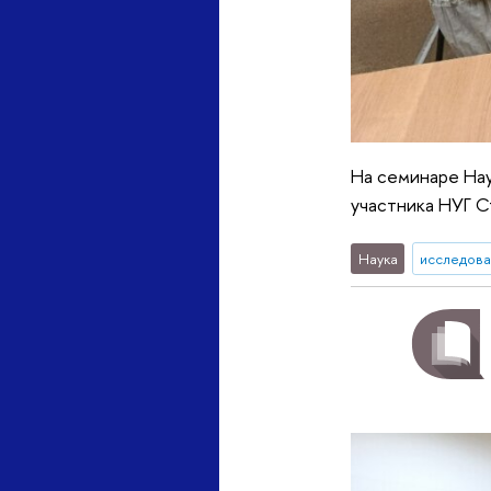
На семинаре Нау
участника НУГ С
Наука
исследова