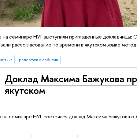
а на семинаре НУГ выступили приглашённые докладчицы: О
овали рассогласование по времени в якутском языке метод
алитика
репортаж о событии
Доклад Максима Бажукова пр
якутском
а на семинаре НУГ состоялся доклад Максима Бажукова 