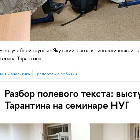
чно-учебной группы «Якутский глагол в типологической п
тепана Тарантина.
ния и аналитика
репортаж о событии
Разбор полевого текста: выс
Тарантина на семинаре НУГ