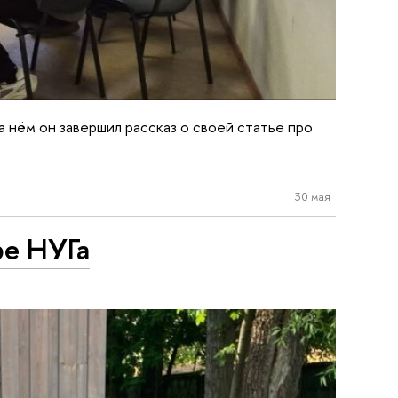
 нём он завершил рассказ о своей статье про
30 мая
ре НУГа