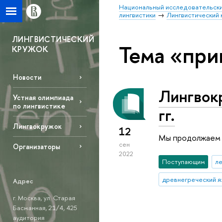
Национальный исследовательски
лингвистики
Лингвистический 
ЛИНГВИСТИЧЕСКИЙ
Тема «при
КРУЖОК
Новости
Лингвок
Устная олимпиада
по лингвистике
гг.
Лингвокружок
12
Мы продолжаем р
сен
Организаторы
2022
Поступающим
л
древнегреческий я
Адрес
г. Москва, ул. Старая
Басманная, 21/4, 425
аудитория