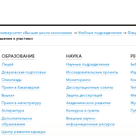
университет «Высшая школа экономики»
→
Учебные подразделения
→
Факу
ашение к участию»
ОБРАЗОВАНИЕ
НАУКА
Р
Лицей
Научные подразделения
Би
Довузовская подготовка
Исследовательские проекты
Из
Олимпиады
Мониторинги
Кн
Прием в бакалавриат
Диссертационные советы
Ти
Вышка+
Защиты диссертаций
Ме
Прием в магистратуру
Академическое развитие
Жу
Аспирантура
Конкурсы и гранты
Пу
Дополнительное
Внешние научно-
образование
информационные ресурсы
Центр развития карьеры