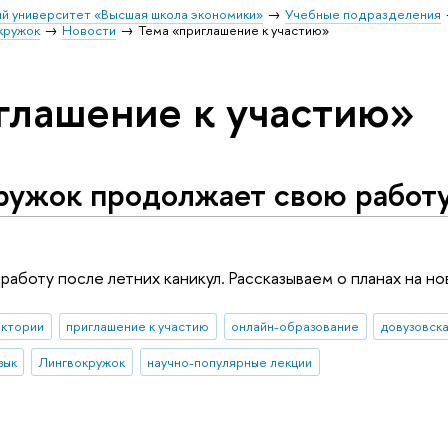
й университет «Высшая школа экономики»
Учебные подразделения
кружок
Новости
Тема «приглашение к участию»
глашение к участию»
ружок продолжает свою работу
аботу после летних каникул. Рассказываем о планах на но
ектории
приглашение к участию
онлайн-образование
довузовск
зык
Лингвокружок
научно-популярные лекции