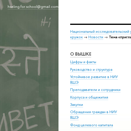
hseling.for.school@gmail.com
Национальный исследовательский 
кружок
→
Новости
→
Тема «пригл
О ВЫШКЕ
Цифры и факты
Руководство и структура
Устойчивое развитие в НИУ
ВШЭ
Преподаватели и сотрудники
Корпуса и общежития
Закупки
Обращения граждан в НИУ
ВШЭ
Фонд целевого капитала