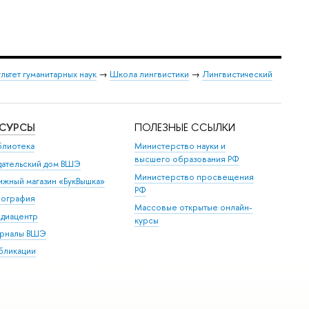
льтет гуманитарных наук
→
Школа лингвистики
→
Лингвистический
ЕСУРСЫ
ПОЛЕЗНЫЕ ССЫЛКИ
блиотека
Министерство науки и
высшего образования РФ
дательский дом ВШЭ
Министерство просвещения
ижный магазин «БукВышка»
РФ
пография
Массовые открытые онлайн-
диацентр
курсы
рналы ВШЭ
бликации