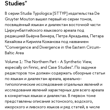
Studies"
В серии Studia Typologica [STTYP] издательства De
Gruyter Mouton вышел первый из серии томов,
посвящённый языкам и диалектам восточной части
Циркумбалтийского языкового ареала под
редакцией Бьёрна Вимера, Петра Аркадьева, Петара
Кехайова и Кирилла Кожанова под названием
"Convergence and Divergence in the Eastern Circum-
Baltic Area
Volume 1: The Northern Part - A Synthetic View,
especially on Finnic, and Case Studies". По задумке
редакторов том должен содержать обзорные статьи
по языкам и диалектам ареала, ареально-
типологические исследования отдельных явлений и
исследования явлений характерных для всего ареала
в конкретных языках и диалектах. В первом томе
представлены описания эстонского, водского,
ижорского и ливского языков и ряд статей, в числе