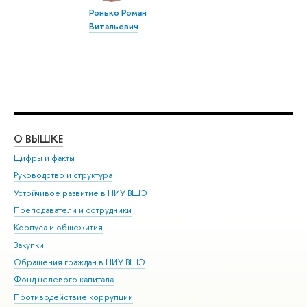
Ронько Роман
Витальевич
О ВЫШКЕ
ОБ
Цифры и факты
Ли
Руководство и структура
Дов
Устойчивое развитие в НИУ ВШЭ
Ол
Преподаватели и сотрудники
При
Корпуса и общежития
Вы
Закупки
При
Обращения граждан в НИУ ВШЭ
Ас
Фонд целевого капитала
До
Противодействие коррупции
Цен