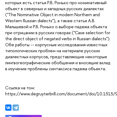
которых есть статья Р.В. Ронько про номинативный
объект в северных и западных русских диалектах
("The Nominative Object in modern Northern and
Western Russian dialects"), а также статья А.В.
Малышевой и Р.В. Ронько о выборе падежа объекта
при отрицании в русских говорах ("Case selection for
the direct object of negated verbs in Russian dialects").
Обе работы -- корпусные исследования известных
типологических проблем на материале русских
диалектных корпусов, представляющие некоторые
лингвогеографические обобщения и вносящие вклад
в изучение проблемы синтаксиса падежа объекта.
Ссылка на том:
https://www.degruyterbrill.com/document/doi/10.151