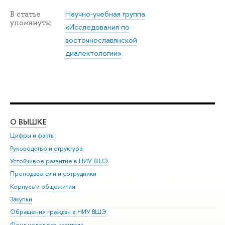
Научно-учебная группа
В статье
упомянуты
«Исследования по
восточнославянской
диалектологии»
О ВЫШКЕ
ОБ
Цифры и факты
Ли
Руководство и структура
Дов
Устойчивое развитие в НИУ ВШЭ
Ол
Преподаватели и сотрудники
При
Корпуса и общежития
Вы
Закупки
При
Обращения граждан в НИУ ВШЭ
Ас
Фонд целевого капитала
До