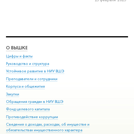
О ВЫШКЕ
ОБ
Цифры и факты
Ли
Руководство и структура
Дов
Устойчивое развитие в НИУ ВШЭ
Ол
Преподаватели и сотрудники
При
Корпуса и общежития
Вы
Закупки
При
Обращения граждан в НИУ ВШЭ
Ас
Фонд целевого капитала
До
Противодействие коррупции
Цен
Сведения о доходах, расходах, об имуществе и
Би
обязательствах имущественного характера
Об