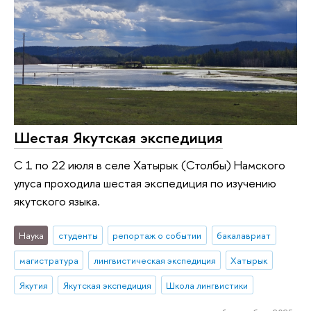
Шестая Якутская экспедиция
С 1 по 22 июля в селе Хатырык (Столбы) Намского
улуса проходила шестая экспедиция по изучению
якутского языка.
Наука
студенты
репортаж о событии
бакалавриат
магистратура
лингвистическая экспедиция
Хатырык
Якутия
Якутская экспедиция
Школа лингвистики