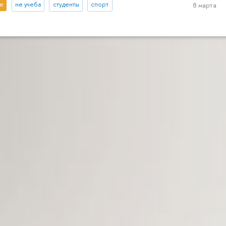
е
не учеба
студенты
спорт
8 марта