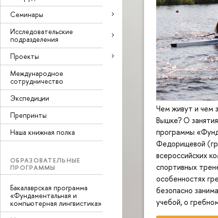
Семинары
Исследовательские
подразделения
Проекты
Международное
сотрудничество
Экспедиции
Чем живут и чем 
Препринты
Вышке? О занятия
программы «Фунд
Наша книжная полка
Федорищевой (гр
всероссийских ко
ОБРАЗОВАТЕЛЬНЫЕ
спортивных трене
ПРОГРАММЫ
особенностях гре
Бакалаврская программа
безопасно занима
«Фундаментальная и
учебой, о гребно
компьютерная лингвистика»