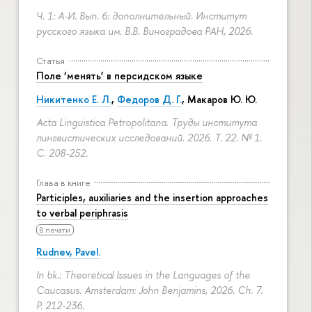
Ч. 1: А-И. Вып. 6: дополнительный. Институт
русского языка им. В.В. Виноградова РАН, 2026.
Статья
Поле ‘менять’ в персидском языке
Никитенко Е. Л.
,
Федоров Д. Г.
,
Макаров Ю. Ю.
Acta Linguistica Petropolitana. Труды института
лингвистических исследований. 2026. Т. 22. № 1.
С. 208-252.
Глава в книге
Participles, auxiliaries and the insertion approaches
to verbal periphrasis
В печати
Rudnev, Pavel.
In bk.: Theoretical Issues in the Languages of the
Caucasus. Amsterdam: John Benjamins, 2026. Ch. 7.
P. 212-236.