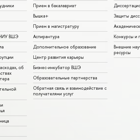
удники
Прием в бакалавриат
Диссертаци
Вышка+
Защиты дисс
Прием в магистратуру
Академическ
 НИУ ВШЭ
Аспирантура
Конкурсы и 
ла
Дополнительное образование
Внешние на
ресурсы
рупции
Центр развития карьеры
асходах, об
Бизнес-инкубатор ВШЭ
ьствах
Образовательные партнерства
тера
Обратная связь и взаимодействие с
тельной
получателями услуг
ми
ья
аница