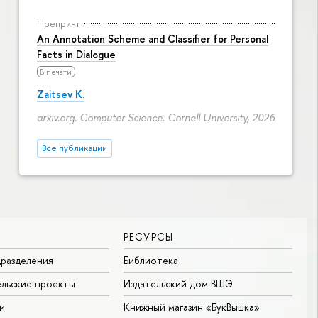
Препринт
An Annotation Scheme and Classifier for Personal
Facts in Dialogue
В печати
Zaitsev K.
arxiv.org. Computer Science. Cornell University, 2026
Все публикации
РЕСУРСЫ
разделения
Библиотека
льские проекты
Издательский дом ВШЭ
и
Книжный магазин «БукВышка»