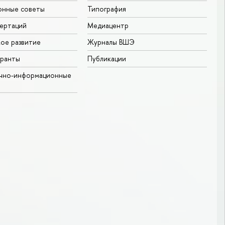
онные советы
Типография
ертаций
Медиацентр
ое развитие
Журналы ВШЭ
гранты
Публикации
учно-информационные