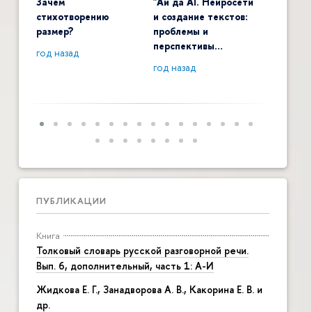
Зачем
"Ай да AI. Нейросети
Digital 
стихотворению
и создание текстов:
общенау
размер?
проблемы и
контекс
перспективы…
год назад
год наза
год назад
ПУБЛИКАЦИИ
Книга
Толковый словарь русской разговорной речи.
Вып. 6, дополнительный, часть 1: А-И
Жидкова Е. Г., Занадворова А. В., Какорина Е. В. и
др.