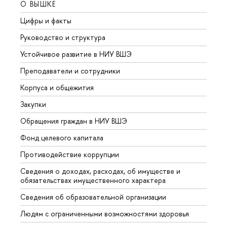
О ВЫШКЕ
ОБР
Цифры и факты
Лице
Руководство и структура
Довуз
Устойчивое развитие в НИУ ВШЭ
Олим
Преподаватели и сотрудники
Прием
Корпуса и общежития
Вышк
Закупки
Прием
Обращения граждан в НИУ ВШЭ
Аспир
Фонд целевого капитала
Допол
Противодействие коррупции
Центр
Сведения о доходах, расходах, об имуществе и
Бизне
обязательствах имущественного характера
Образ
Сведения об образовательной организации
Обрат
Людям с ограниченными возможностями здоровья