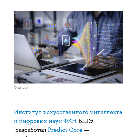
© iStock
Институт искусственного интеллекта
и цифровых наук
ФКН
ВШЭ
разработал
Predict Core
—