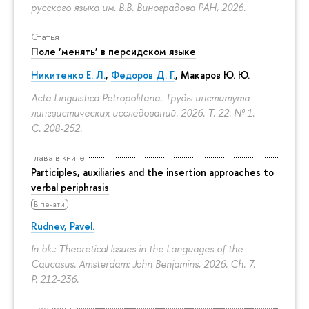
русского языка им. В.В. Виноградова РАН, 2026.
Статья
Поле ‘менять’ в персидском языке
Никитенко Е. Л.
,
Федоров Д. Г.
,
Макаров Ю. Ю.
Acta Linguistica Petropolitana. Труды института
лингвистических исследований. 2026. Т. 22. № 1.
С. 208-252.
Глава в книге
Participles, auxiliaries and the insertion approaches to
verbal periphrasis
В печати
Rudnev, Pavel.
In bk.: Theoretical Issues in the Languages of the
Caucasus. Amsterdam: John Benjamins, 2026. Ch. 7.
P. 212-236.
Препринт