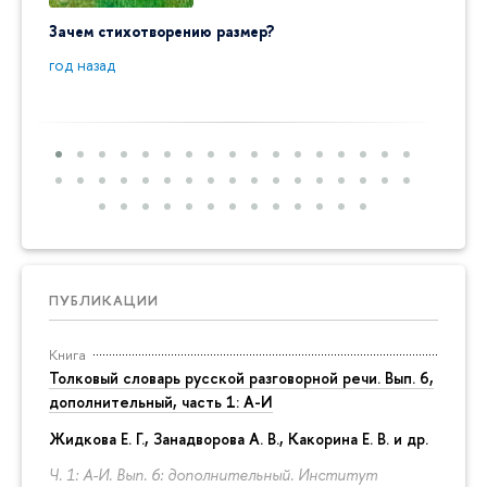
Зачем стихотворению размер?
"Ай да
пробл
год назад
год на
ПУБЛИКАЦИИ
Книга
Толковый словарь русской разговорной речи. Вып. 6,
дополнительный, часть 1: А-И
Жидкова Е. Г., Занадворова А. В., Какорина Е. В. и др.
Ч. 1: А-И. Вып. 6: дополнительный. Институт