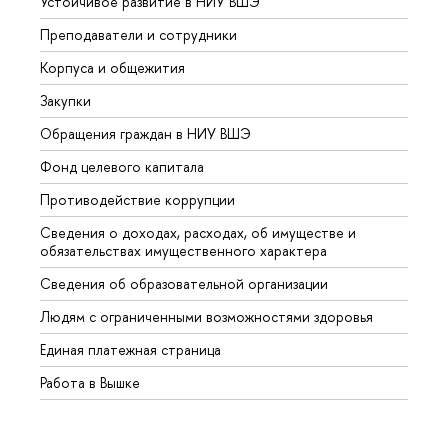
Устойчивое развитие в НИУ ВШЭ
Олим
Преподаватели и сотрудники
Прием
Корпуса и общежития
Вышк
Закупки
Прием
Обращения граждан в НИУ ВШЭ
Аспир
Фонд целевого капитала
Допол
Противодействие коррупции
Центр
Сведения о доходах, расходах, об имуществе и
Бизне
обязательствах имущественного характера
Образ
Сведения об образовательной организации
Обрат
Людям с ограниченными возможностями здоровья
Единая платежная страница
Работа в Вышке