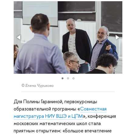
© Елена Чурикова
Для Полины Гараниной, первокурсницы
образовательной программы «
Совместная
магистратура НИУ ВШЭ и ЦПМ
», конференция
московских математических школ стала
приятным открытием: «Большое впечатление