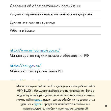
Образ
Сведения об образовательной организации
Обрат
Людям с ограниченными возможностями здоровья
Единая платежная страница
Работа в Вышке
http://www.minobrnauki.gov.ru/
Министерство науки и высшего образования РФ
https://edu.gov.ru/
Министерство просвещения РФ
https://elearning.hse.ru/mooc
Массовые открытые онлайн-курсы
Мы используем файлы cookies для улучшения работы сайта
НИУ ВШЭ и большего удобства его использования. Более
подробную информацию об использовании файлов cookies
можно найти
здесь
, наши правила обработки персональных
данных –
здесь
. Продолжая пользоваться сайтом, вы
© НИУ ВШЭ 1993–2026
Адреса и контакты
Условия
✖
подтверждаете, что были проинформированы об
использования материалов
Политика конфиденциальности