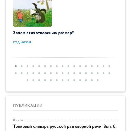
Зачем стихотворению размер?
"Ай да
пробл
год назад
год на
ПУБЛИКАЦИИ
Книга
Толковый словарь русской разговорной речи. Вып. 6,