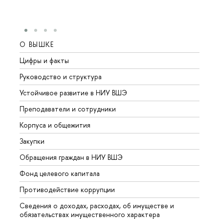
О ВЫШКЕ
ОБР
Цифры и факты
Лице
Руководство и структура
Довуз
Устойчивое развитие в НИУ ВШЭ
Олим
Преподаватели и сотрудники
Прием
Корпуса и общежития
Вышк
Закупки
Прием
Обращения граждан в НИУ ВШЭ
Аспир
Фонд целевого капитала
Допол
Противодействие коррупции
Центр
Сведения о доходах, расходах, об имуществе и
Бизне
обязательствах имущественного характера