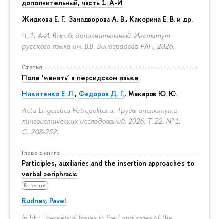
дополнительный, часть 1: А-И
Жидкова Е. Г., Занадворова А. В., Какорина Е. В. и др.
Ч. 1: А-И. Вып. 6: дополнительный. Институт
русского языка им. В.В. Виноградова РАН, 2026.
Статья
Поле ‘менять’ в персидском языке
Никитенко Е. Л.
,
Федоров Д. Г.
,
Макаров Ю. Ю.
Acta Linguistica Petropolitana. Труды института
лингвистических исследований. 2026. Т. 22. № 1.
С. 208-252.
Глава в книге
Participles, auxiliaries and the insertion approaches to
verbal periphrasis
В печати
Rudnev, Pavel.
In bk.: Theoretical Issues in the Languages of the