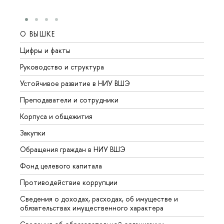
О ВЫШКЕ
ОБР
Цифры и факты
Лице
Руководство и структура
Довуз
Устойчивое развитие в НИУ ВШЭ
Олим
Преподаватели и сотрудники
Прием
Корпуса и общежития
Вышк
Закупки
Прием
Обращения граждан в НИУ ВШЭ
Аспир
Фонд целевого капитала
Допол
Противодействие коррупции
Центр
Сведения о доходах, расходах, об имуществе и
Бизне
обязательствах имущественного характера
Образ