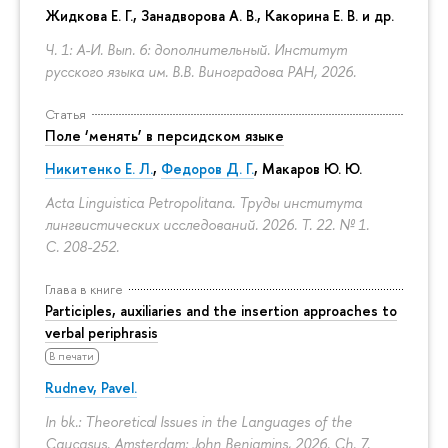
Жидкова Е. Г., Занадворова А. В., Какорина Е. В. и др.
Ч. 1: А-И. Вып. 6: дополнительный. Институт
русского языка им. В.В. Виноградова РАН, 2026.
Статья
Поле ‘менять’ в персидском языке
Никитенко Е. Л.
,
Федоров Д. Г.
,
Макаров Ю. Ю.
Acta Linguistica Petropolitana. Труды института
лингвистических исследований. 2026. Т. 22. № 1.
С. 208-252.
Глава в книге
Participles, auxiliaries and the insertion approaches to
verbal periphrasis
В печати
Rudnev, Pavel.
In bk.: Theoretical Issues in the Languages of the
Caucasus. Amsterdam: John Benjamins, 2026. Ch. 7.