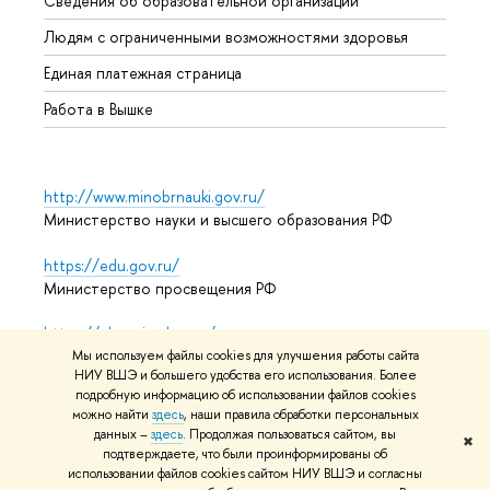
Сведения об образовательной организации
Обрат
Людям с ограниченными возможностями здоровья
Единая платежная страница
Работа в Вышке
http://www.minobrnauki.gov.ru/
Министерство науки и высшего образования РФ
https://edu.gov.ru/
Министерство просвещения РФ
https://elearning.hse.ru/mooc
Массовые открытые онлайн-курсы
Мы используем файлы cookies для улучшения работы сайта
НИУ ВШЭ и большего удобства его использования. Более
подробную информацию об использовании файлов cookies
можно найти
здесь
, наши правила обработки персональных
данных –
здесь
. Продолжая пользоваться сайтом, вы
© НИУ ВШЭ 1993–2026
Адреса и контакты
Условия
✖
подтверждаете, что были проинформированы об
использования материалов
Политика конфиденциальности
использовании файлов cookies сайтом НИУ ВШЭ и согласны
Карта сайта