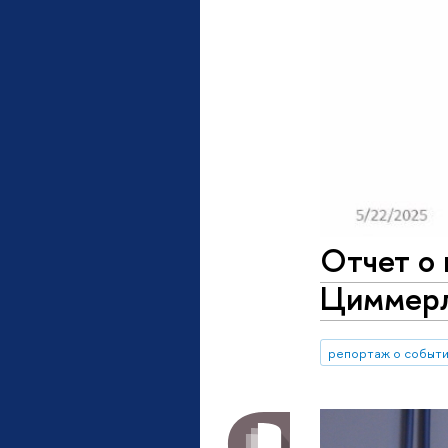
Отчет о
Циммерл
репортаж о событ