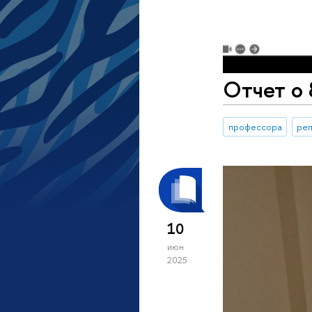
Отчет о 
профессора
реп
10
июн
2025