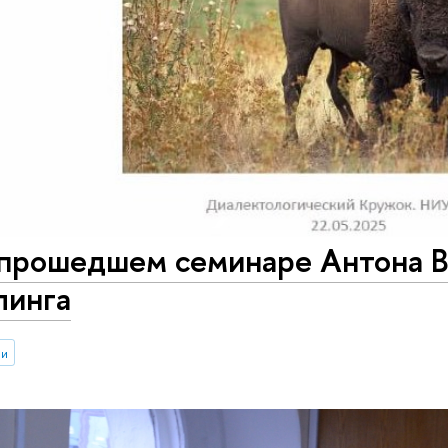
 прошедшем семинаре Антона 
инга
ии