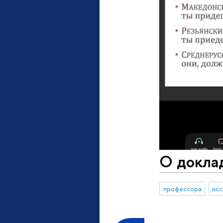
О докла
профессора
исс