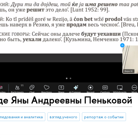
де Яны Андреевны Пеньковой
ледования и аналитика
взгляд ученого
репортаж о событии