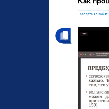
Как про
репортаж о событ