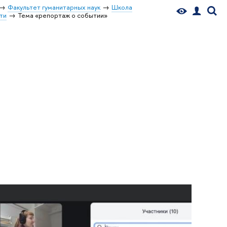
Факультет гуманитарных наук
Школа
ти
Тема «репортаж о событии»