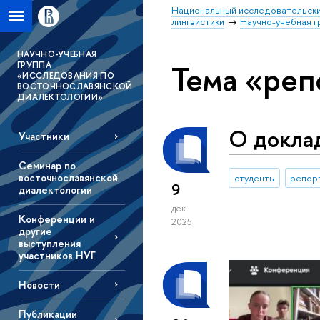
Национальный исследовательски
лингвистики
Научно-учебная г
НАУЧНО-УЧЕБНАЯ
Тема «реп
ГРУППА
«ИССЛЕДОВАНИЯ ПО
ВОСТОЧНОСЛАВЯНСКОЙ
ДИАЛЕКТОЛОГИИ»
О докла
Участники
Семинар по
восточнославянской
студенты
репор
9
диалектологии
дек
Конференции и
2025
другие
выступления
участников НУГ
Новости
Публикации