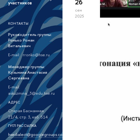
26
участников
сен
2025
КОНТАКТЫ
Руководитель группы:
Ронько Роман
Витальевич
E-mail: rronko@hse.ru
Менеджер группы:
Кузьмина Анастасия
Сергеевна
E-mail:
askuzmina_3@edu.hse.ru
АДРЕС
Старая Басманная
21/4, стр. 3, каб. 514
ГУГЛ РАССЫЛКА
hsedialect@googlegroups.com