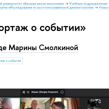
й университет «Высшая школа экономики»
Учебные подразделения
руппа «Исследования по восточнославянской диалектологии»
Новос
ортаж о событии»
де Марины Смолкиной
таж о событии