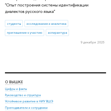
"Опыт построения системы идентификации
диалектов русского языка"
студенты
исследования и аналитика
приглашение к участию
аспирантура
9 декабря 2025
О ВЫШКЕ
ОБ
Цифры и факты
Ли
Руководство и структура
Дов
Устойчивое развитие в НИУ ВШЭ
Ол
Преподаватели и сотрудники
При