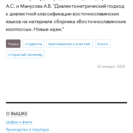
А.С. и Манусова А.В. "Диалектометрический подход
к диалектной классификации восточнославянских
языков на материале сборника «Восточнославянские
изоглоссы». Новые идеи."
Наука
студенты
приглашение к участию
Анонс
открытый семинар
15 января 2025
О ВЫШКЕ
ОБ
Цифры и факты
Ли
Руководство и структура
Дов