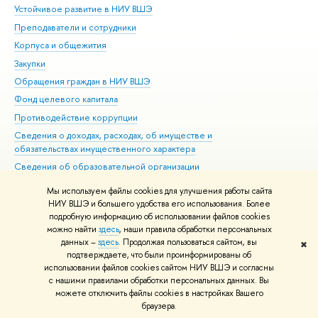
Устойчивое развитие в НИУ ВШЭ
Ол
Преподаватели и сотрудники
При
Корпуса и общежития
Вы
Закупки
При
Обращения граждан в НИУ ВШЭ
Ас
Фонд целевого капитала
До
Противодействие коррупции
Цен
Сведения о доходах, расходах, об имуществе и
Би
обязательствах имущественного характера
Об
Сведения об образовательной организации
Обр
Людям с ограниченными возможностями здоровья
Мы используем файлы cookies для улучшения работы сайта
Единая платежная страница
НИУ ВШЭ и большего удобства его использования. Более
подробную информацию об использовании файлов cookies
Работа в Вышке
можно найти
здесь
, наши правила обработки персональных
данных –
здесь
. Продолжая пользоваться сайтом, вы
✖
Редактору
подтверждаете, что были проинформированы об
© НИУ ВШЭ 1993–2026
Адреса и контакты
Условия использования
использовании файлов cookies сайтом НИУ ВШЭ и согласны
с нашими правилами обработки персональных данных. Вы
материалов
Политика конфиденциальности
Карта сайта
можете отключить файлы cookies в настройках Вашего
Шрифты HSE Sans и HSE Slab разработаны в
Школе дизайна НИУ ВШЭ
браузера.